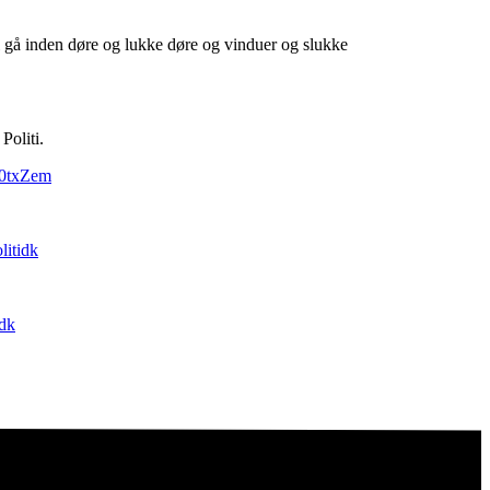
l gå inden døre og lukke døre og vinduer og slukke
Politi.
bi0txZem
litidk
idk