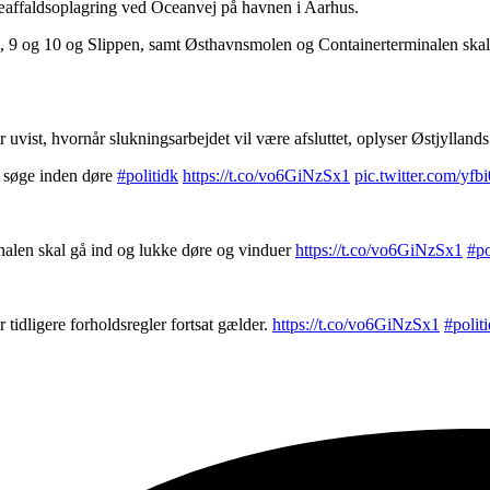
træaffaldsoplagring ved Oceanvej på havnen i Aarhus.
 3, 9 og 10 og Slippen, samt Østhavnsmolen og Containerterminalen ska
uvist, hvornår slukningsarbejdet vil være afsluttet, oplyser Østjyllands 
l søge inden døre
#politidk
https://t.co/vo6GiNzSx1
pic.twitter.com/yf
nalen skal gå ind og lukke døre og vinduer
https://t.co/vo6GiNzSx1
#po
tidligere forholdsregler fortsat gælder.
https://t.co/vo6GiNzSx1
#polit