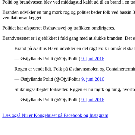
Politi og brandvæsen blev ved middagstid kaldt ud til en brand i en 
Branden udvikler en tung mørk røg og politiet beder folk ved bassin
ventilationsanlægget.
Politiet har afspærret Østhavnsvej og trafikken omdirigeres.
Brandvæsenet er i øjeblikket i fuld gang med at slukke branden. Det er 
Brand på Aarhus Havn udvikler en del røg! Folk i området ska
— Østjyllands Politi (@OjylPoliti)
9. juni 2016
Røgen er vendt lidt. Folk på Østhavnsmolen og Containertermi
— Østjyllands Politi (@OjylPoliti)
9. juni 2016
Slukningsarbejdet fortsætter. Røgen er nu mørk og tung, hvorfor 
— Østjyllands Politi (@OjylPoliti)
9. juni 2016
Læs også
Nu er Kongehuset på Facebook og Instagram