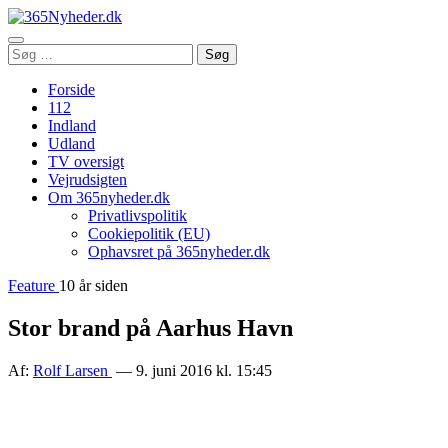
Åbn
Søg
Søg
menu
efter:
Forside
112
Indland
Udland
TV oversigt
Vejrudsigten
Om 365nyheder.dk
Privatlivspolitik
Cookiepolitik (EU)
Ophavsret på 365nyheder.dk
Feature
10 år siden
Stor brand på Aarhus Havn
Af:
Rolf Larsen
— 9. juni 2016 kl. 15:45