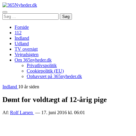
Åbn
Søg
Søg
menu
efter:
Forside
112
Indland
Udland
TV oversigt
Vejrudsigten
Om 365nyheder.dk
Privatlivspolitik
Cookiepolitik (EU)
Ophavsret på 365nyheder.dk
Indland
10 år siden
Dømt for voldtægt af 12-årig pige
Af:
Rolf Larsen
— 17. juni 2016 kl. 06:01