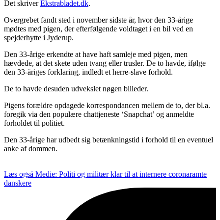
Det skriver
Ekstrabladet.dk
.
Overgrebet fandt sted i november sidste år, hvor den 33-årige
mødtes med pigen, der efterfølgende voldtaget i en bil ved en
spejderhytte i Jyderup.
Den 33-årige erkendte at have haft samleje med pigen, men
hævdede, at det skete uden tvang eller trusler. De to havde, ifølge
den 33-åriges forklaring, indledt et herre-slave forhold.
De to havde desuden udvekslet nøgen billeder.
Pigens forældre opdagede korrespondancen mellem de to, der bl.a.
foregik via den populære chattjeneste ‘Snapchat’ og anmeldte
forholdet til politiet.
Den 33-årige har udbedt sig betænkningstid i forhold til en eventuel
anke af dommen.
Læs også
Medie: Politi og militær klar til at internere coronaramte
danskere