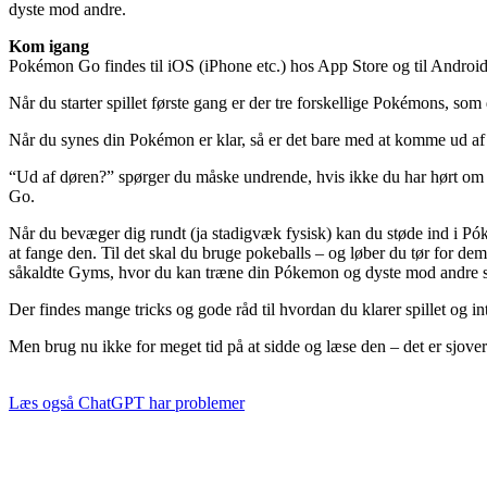
dyste mod andre.
Kom igang
Pokémon Go findes til iOS (iPhone etc.) hos App Store og til Android
Når du starter spillet første gang er der tre forskellige Pokémons, s
Når du synes din Pokémon er klar, så er det bare med at komme ud af 
“Ud af døren?” spørger du måske undrende, hvis ikke du har hørt om sp
Go.
Når du bevæger dig rundt (ja stadigvæk fysisk) kan du støde ind i Pók
at fange den. Til det skal du bruge pokeballs – og løber du tør for dem
såkaldte Gyms, hvor du kan træne din Pókemon og dyste mod andre sp
Der findes mange tricks og gode råd til hvordan du klarer spillet og i
Men brug nu ikke for meget tid på at sidde og læse den – det er sjover
Læs også
ChatGPT har problemer