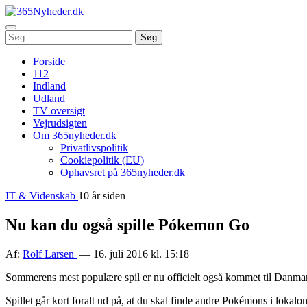
Åbn
Søg
Søg
menu
efter:
Forside
112
Indland
Udland
TV oversigt
Vejrudsigten
Om 365nyheder.dk
Privatlivspolitik
Cookiepolitik (EU)
Ophavsret på 365nyheder.dk
IT & Videnskab
10 år siden
Nu kan du også spille Pókemon Go
Af:
Rolf Larsen
— 16. juli 2016 kl. 15:18
Sommerens mest populære spil er nu officielt også kommet til Danma
Spillet går kort foralt ud på, at du skal finde andre Pokémons i lokal