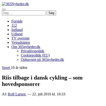
Åbn
Søg
Søg
menu
efter:
Forside
112
Indland
Udland
TV oversigt
Vejrudsigten
Om 365nyheder.dk
Privatlivspolitik
Cookiepolitik (EU)
Ophavsret på 365nyheder.dk
Sport
10 år siden
Riis tilbage i dansk cykling – som
hovedsponsorer
Af:
Rolf Larsen
— 22. juli 2016 kl. 16:33