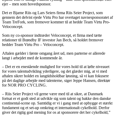
ejer – men som hovedsponsor.
Det er Bjarne Riis og Lars Seiers firma Riis Seier Project, som
gennem det delvist ejede Virtu Pro har overtaget navnesponsoratet af
Team TreFork, som fremover kommer til at hedde Team Virtu Pro-
Veloconcept.
Som ny co-sponsor indtræder Veloconcept, et firma med tætte
relationer til Brøndby IF investor Jan Bech, så holdet fremover
hedder Team Virtu Pro – Veloconcept.
Aftalen gælder i første omgang året ud, men parterne er allerede
langt i arbejdet med de kommende år.
– Det er en enestående mulighed for vores hold til at løfte niveauet
for vores talentudvikling yderligere, og det glæder mig, at vi med
aftalen sikrer holdet en langtidsholdbar løsning, så vi kan fokusere
på det daglige arbejde med talenterne, siger Jeppe Hansen, direktør
for NOR PRO CYCLING.
– Riis Seier Project vil gerne være med til at sikre, at Danmark
fortsat er et godt sted at udvikle sig som talent og bakke den danske
continental-scene op. Samtidig er vi i gang med at opbygge et stærkt
fundament og et set-up omkring et internationalt cykelhold. Derfor
giver det rigtig god mening for os at sponsorere det her cykelhold,”