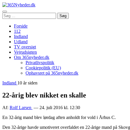
Åbn
Søg
Søg
menu
efter:
Forside
112
Indland
Udland
TV oversigt
Vejrudsigten
Om 365nyheder.dk
Privatlivspolitik
Cookiepolitik (EU)
Ophavsret på 365nyheder.dk
Indland
10 år siden
22-årig blev nikket en skalle
Af:
Rolf Larsen
— 24. juli 2016 kl. 12:30
En 32-årig mand blev lørdag aften anholdt for vold i Århus C.
Den 32-årige havde umotiveret overfaldet en 22-årige mand på Skovgaa