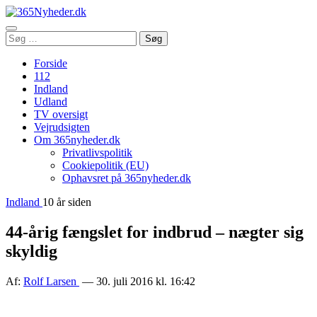
Åbn
Søg
Søg
menu
efter:
Forside
112
Indland
Udland
TV oversigt
Vejrudsigten
Om 365nyheder.dk
Privatlivspolitik
Cookiepolitik (EU)
Ophavsret på 365nyheder.dk
Indland
10 år siden
44-årig fængslet for indbrud – nægter sig
skyldig
Af:
Rolf Larsen
— 30. juli 2016 kl. 16:42