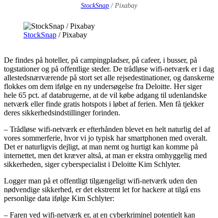
StockSnap
/ Pixabay
StockSnap
/ Pixabay
De findes på hoteller, på campingpladser, på cafeer, i busser, på
togstationer og på offentlige steder. De trådløse wifi-netværk er i dag
allestedsnærværende på stort set alle rejsedestinationer, og danskerne
flokkes om dem ifølge en ny undersøgelse fra Deloitte.
Her siger
hele 65 pct. af databrugerne, at de vil købe adgang til udenlandske
netværk eller finde gratis hotspots i løbet af ferien. Men få tjekker
deres sikkerhedsindstillinger forinden.
– Trådløse wifi-netværk er efterhånden blevet en helt naturlig del af
vores sommerferie, hvor vi jo typisk har smartphonen med overalt.
Det er naturligvis dejligt, at man nemt og hurtigt kan komme på
internettet, men det kræver altså, at man er ekstra omhyggelig med
sikkerheden, siger cyberspecialist i Deloitte Kim Schlyter.
Logger man på et offentligt tilgængeligt wifi-netværk uden den
nødvendige sikkerhed, er det ekstremt let for hackere at tilgå ens
personlige data ifølge Kim Schlyter:
– Faren ved wifi-netværk er, at en cyberkriminel potentielt kan