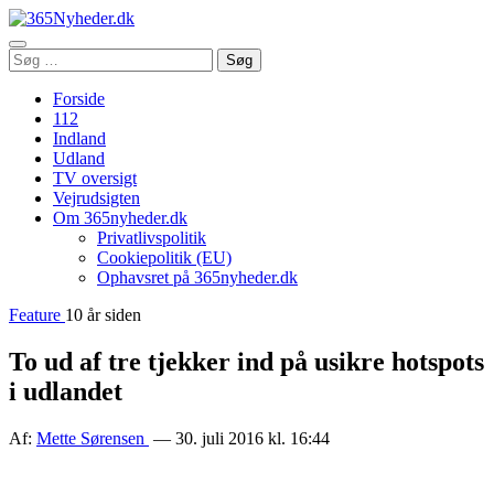
Åbn
Søg
Søg
menu
efter:
Forside
112
Indland
Udland
TV oversigt
Vejrudsigten
Om 365nyheder.dk
Privatlivspolitik
Cookiepolitik (EU)
Ophavsret på 365nyheder.dk
Feature
10 år siden
To ud af tre tjekker ind på usikre hotspots
i udlandet
Af:
Mette Sørensen
— 30. juli 2016 kl. 16:44