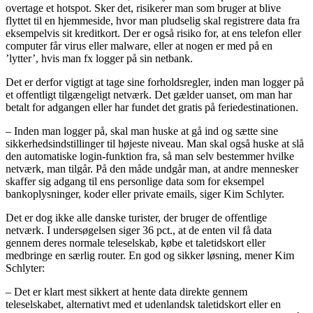
overtage et hotspot. Sker det, risikerer man som bruger at blive
flyttet til en hjemmeside, hvor man pludselig skal registrere data fra
eksempelvis sit kreditkort. Der er også risiko for, at ens telefon eller
computer får virus eller malware, eller at nogen er med på en
’lytter’, hvis man fx logger på sin netbank.
Det er derfor vigtigt at tage sine forholdsregler, inden man logger på
et offentligt tilgængeligt netværk. Det gælder uanset, om man har
betalt for adgangen eller har fundet det gratis på feriedestinationen.
– Inden man logger på, skal man huske at gå ind og sætte sine
sikkerhedsindstillinger til højeste niveau. Man skal også huske at slå
den automatiske login-funktion fra, så man selv bestemmer hvilke
netværk, man tilgår. På den måde undgår man, at andre mennesker
skaffer sig adgang til ens personlige data som for eksempel
bankoplysninger, koder eller private emails, siger Kim Schlyter.
Det er dog ikke alle danske turister, der bruger de offentlige
netværk. I undersøgelsen siger 36 pct., at de enten vil få data
gennem deres normale teleselskab, købe et taletidskort eller
medbringe en særlig router. En god og sikker løsning, mener Kim
Schlyter:
– Det er klart mest sikkert at hente data direkte gennem
teleselskabet, alternativt med et udenlandsk taletidskort eller en