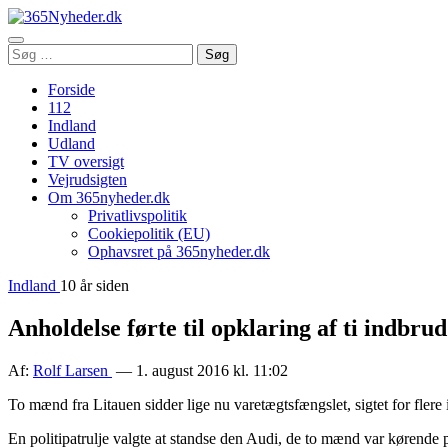
Åbn
Søg
Søg
menu
efter:
Forside
112
Indland
Udland
TV oversigt
Vejrudsigten
Om 365nyheder.dk
Privatlivspolitik
Cookiepolitik (EU)
Ophavsret på 365nyheder.dk
Indland
10 år siden
Anholdelse førte til opklaring af ti indbrud
Af:
Rolf Larsen
— 1. august 2016 kl. 11:02
To mænd fra Litauen sidder lige nu varetægtsfængslet, sigtet for fler
En politipatrulje valgte at standse den Audi, de to mænd var kørende på