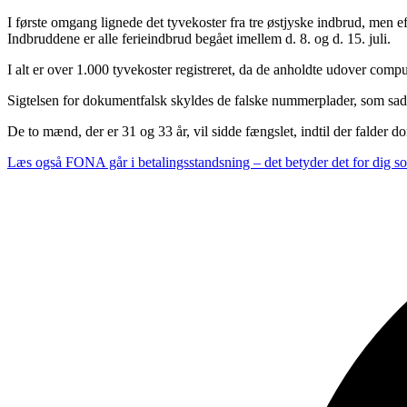
I første omgang lignede det tyvekoster fra tre østjyske indbrud, men ef
Indbruddene er alle ferieindbrud begået imellem d. 8. og d. 15. juli.
I alt er over 1.000 tyvekoster registreret, da de anholdte udover comp
Sigtelsen for dokumentfalsk skyldes de falske nummerplader, som sad p
De to mænd, der er 31 og 33 år, vil sidde fængslet, indtil der falder d
Læs også
FONA går i betalingsstandsning – det betyder det for dig 