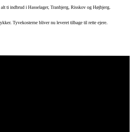
 alt ti indbrud i Hasselager, Tranbjerg, Risskov og Højbjerg.
er. Tyvekosterne bliver nu leveret tilbage til rette ejere.