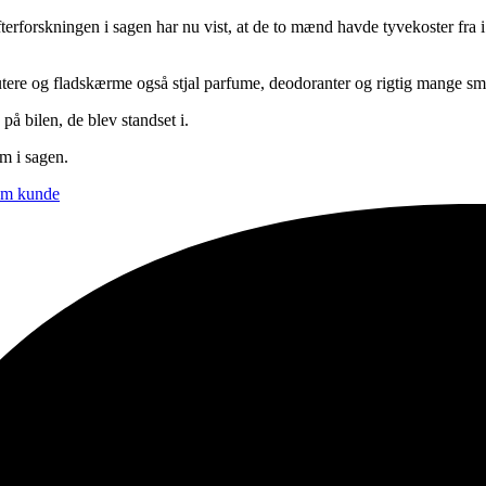
terforskningen i sagen har nu vist, at de to mænd havde tyvekoster fra i
utere og fladskærme også stjal parfume, deodoranter og rigtig mange smykk
å bilen, de blev standset i.
om i sagen.
som kunde