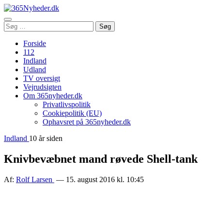
Åbn
Søg
Søg
menu
efter:
Forside
112
Indland
Udland
TV oversigt
Vejrudsigten
Om 365nyheder.dk
Privatlivspolitik
Cookiepolitik (EU)
Ophavsret på 365nyheder.dk
Indland
10 år siden
Knivbevæbnet mand røvede Shell-tank
Af:
Rolf Larsen
— 15. august 2016 kl. 10:45