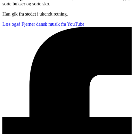
sorte bukser og sorte sko.
Han gik fra stedet i ukendt retning.
Læs også
Fjerner dansk musik fra YouTube