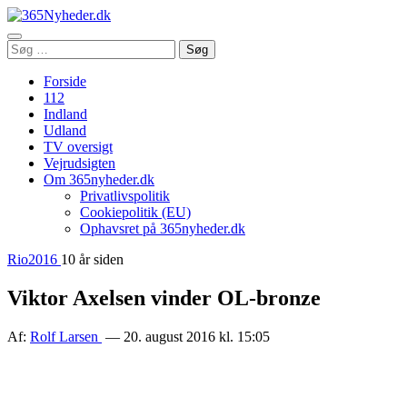
Åbn
Søg
Søg
menu
efter:
Forside
112
Indland
Udland
TV oversigt
Vejrudsigten
Om 365nyheder.dk
Privatlivspolitik
Cookiepolitik (EU)
Ophavsret på 365nyheder.dk
Rio2016
10 år siden
Viktor Axelsen vinder OL-bronze
Af:
Rolf Larsen
— 20. august 2016 kl. 15:05