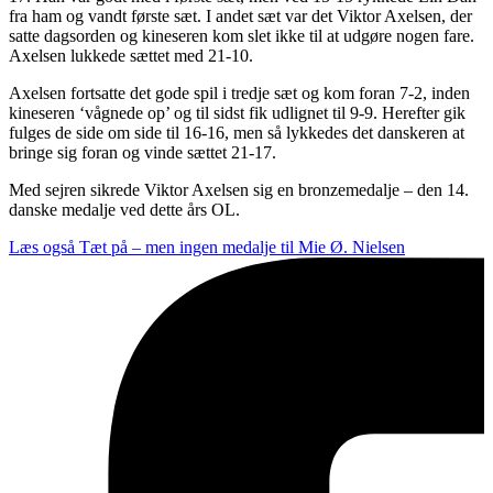
fra ham og vandt første sæt. I andet sæt var det Viktor Axelsen, der
satte dagsorden og kineseren kom slet ikke til at udgøre nogen fare.
Axelsen lukkede sættet med 21-10.
Axelsen fortsatte det gode spil i tredje sæt og kom foran 7-2, inden
kineseren ‘vågnede op’ og til sidst fik udlignet til 9-9. Herefter gik
fulges de side om side til 16-16, men så lykkedes det danskeren at
bringe sig foran og vinde sættet 21-17.
Med sejren sikrede Viktor Axelsen sig en bronzemedalje – den 14.
danske medalje ved dette års OL.
Læs også
Tæt på – men ingen medalje til Mie Ø. Nielsen