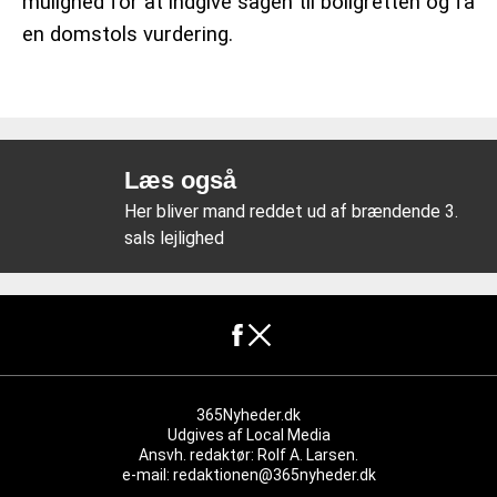
mulighed for at indgive sagen til boligretten og få
en domstols vurdering.
Læs også
Her bliver mand reddet ud af brændende 3.
sals lejlighed
365Nyheder.dk
Udgives af
Local Media
Ansvh. redaktør: Rolf A. Larsen.
e-mail: redaktionen@365nyheder.dk