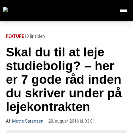
Åbn me
Søg efter:
SØG
FEATURE
10 år siden
Skal du til at leje
FORSIDE
studiebolig? – her
112
er 7 gode råd inden
du skriver under på
INDLAND
lejekontrakten
UDLAND
Af:
Mette Sørensen
— 28. august 2016 kl. 03:01
TV OVERSIGT