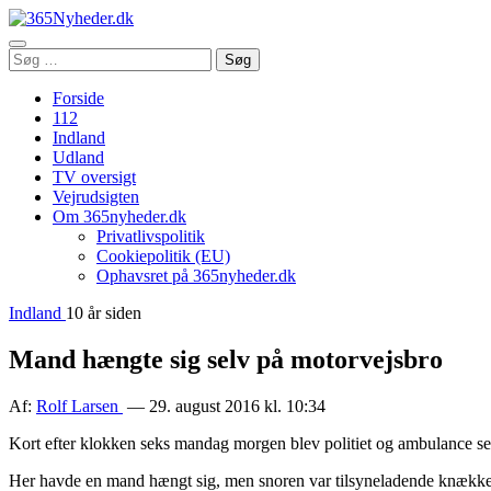
Åbn
Søg
Søg
menu
efter:
Forside
112
Indland
Udland
TV oversigt
Vejrudsigten
Om 365nyheder.dk
Privatlivspolitik
Cookiepolitik (EU)
Ophavsret på 365nyheder.dk
Indland
10 år siden
Mand hængte sig selv på motorvejsbro
Af:
Rolf Larsen
— 29. august 2016 kl. 10:34
Kort efter klokken seks mandag morgen blev politiet og ambulance s
Her havde en mand hængt sig, men snoren var tilsyneladende knækket