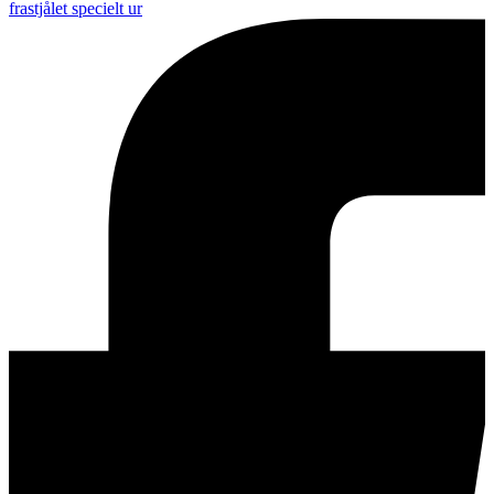
frastjålet specielt ur