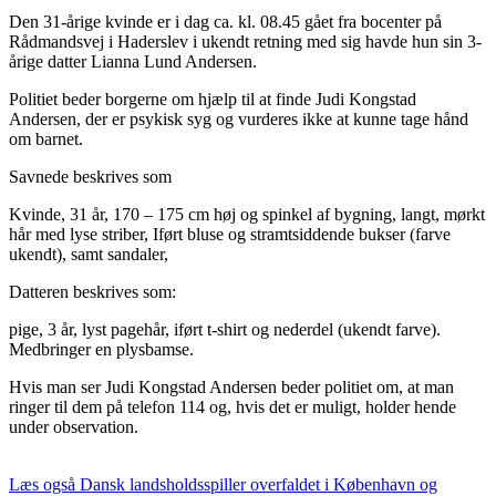
Den 31-årige kvinde er i dag ca. kl. 08.45 gået fra bocenter på
Rådmandsvej i Haderslev i ukendt retning med sig havde hun sin 3-
årige datter Lianna Lund Andersen.
Politiet beder borgerne om hjælp til at finde Judi Kongstad
Andersen, der er psykisk syg og vurderes ikke at kunne tage hånd
om barnet.
Savnede beskrives som
Kvinde, 31 år, 170 – 175 cm høj og spinkel af bygning, langt, mørkt
hår med lyse striber, Iført bluse og stramtsiddende bukser (farve
ukendt), samt sandaler,
Datteren beskrives som:
pige, 3 år, lyst pagehår, iført t-shirt og nederdel (ukendt farve).
Medbringer en plysbamse.
Hvis man ser Judi Kongstad Andersen beder politiet om, at man
ringer til dem på telefon 114 og, hvis det er muligt, holder hende
under observation.
Læs også
Dansk landsholdsspiller overfaldet i København og