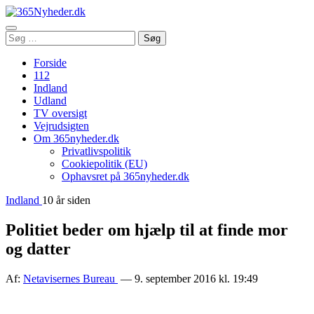
Åbn
Søg
Søg
menu
efter:
Forside
112
Indland
Udland
TV oversigt
Vejrudsigten
Om 365nyheder.dk
Privatlivspolitik
Cookiepolitik (EU)
Ophavsret på 365nyheder.dk
Indland
10 år siden
Politiet beder om hjælp til at finde mor
og datter
Af:
Netavisernes Bureau
— 9. september 2016 kl. 19:49