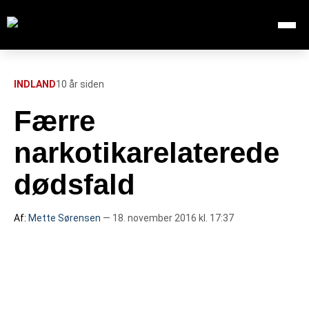
Åbn me
Søg efter:
SØG
INDLAND
10 år siden
Færre
FORSIDE
narkotikarelaterede
112
dødsfald
INDLAND
Af:
Mette Sørensen
— 18. november 2016 kl. 17:37
UDLAND
TV OVERSIGT