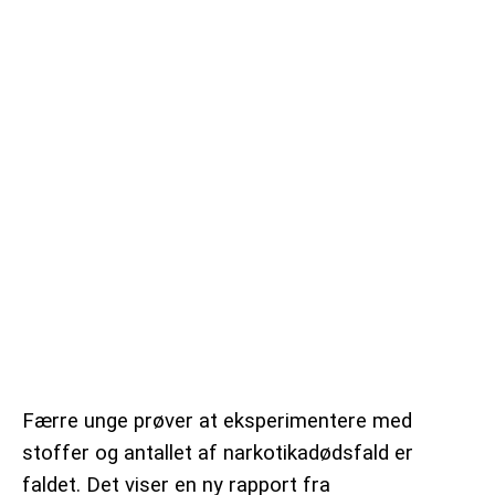
VEJRUDSIGTEN
OM 365NYHEDER.DK
PRIVATLIVSPOLITIK
COOKIEPOLITIK (EU)
OPHAVSRET PÅ 365NYHEDER.DK
Færre unge prøver at eksperimentere med
stoffer og antallet af narkotikadødsfald er
faldet. Det viser en ny rapport fra