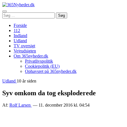
Åbn
Søg
Søg
menu
efter:
Forside
112
Indland
Udland
TV oversigt
Vejrudsigten
Om 365nyheder.dk
Privatlivspolitik
Cookiepolitik (EU)
Ophavsret på 365nyheder.dk
Udland
10 år siden
Syv omkom da tog eksploderede
Af:
Rolf Larsen
— 11. december 2016 kl. 04:54