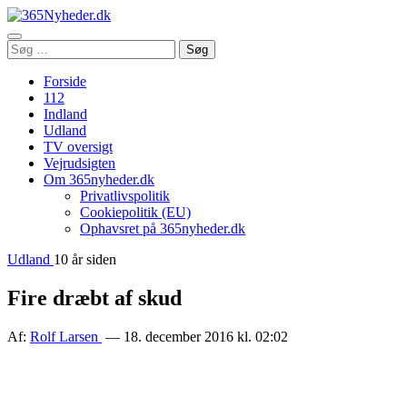
Åbn
Søg
Søg
menu
efter:
Forside
112
Indland
Udland
TV oversigt
Vejrudsigten
Om 365nyheder.dk
Privatlivspolitik
Cookiepolitik (EU)
Ophavsret på 365nyheder.dk
Udland
10 år siden
Fire dræbt af skud
Af:
Rolf Larsen
— 18. december 2016 kl. 02:02