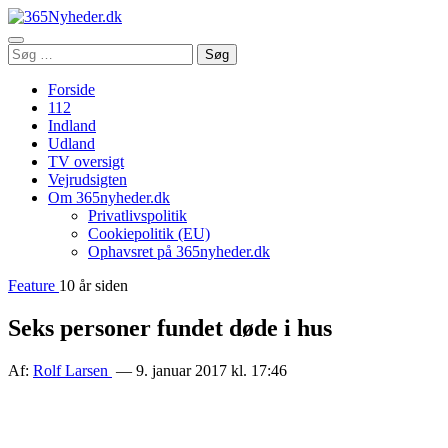
Åbn
Søg
Søg
menu
efter:
Forside
112
Indland
Udland
TV oversigt
Vejrudsigten
Om 365nyheder.dk
Privatlivspolitik
Cookiepolitik (EU)
Ophavsret på 365nyheder.dk
Feature
10 år siden
Seks personer fundet døde i hus
Af:
Rolf Larsen
— 9. januar 2017 kl. 17:46