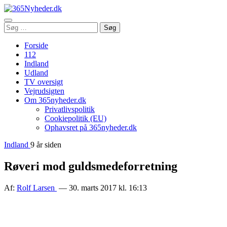
Åbn
Søg
Søg
menu
efter:
Forside
112
Indland
Udland
TV oversigt
Vejrudsigten
Om 365nyheder.dk
Privatlivspolitik
Cookiepolitik (EU)
Ophavsret på 365nyheder.dk
Indland
9 år siden
Røveri mod guldsmedeforretning
Af:
Rolf Larsen
— 30. marts 2017 kl. 16:13