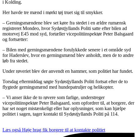
i Kolding.
Her havde tre mænd i mørkt tøj truet sig til smykker.
– Gerningsmændene blev set køre fra stedet i en ældre rumænsk
registreret Mondeo, hvor Sydøstjyllands Politi satte efter bilen ad
motorvej E45 mod syd, fortæller vicepolitiinspektør Peter Balsgaard
og fortsætter:
– Bilen med gerningsmændene forulykkede senere i et område syd
for Haderslev, hvor en gerningsmænd blev anholdt, men de to andre
løb fra stedet.
Under røveriet blev der anvendt en hammer, som politiet har fundet.
Torsdag eftermiddag søgte Sydøstjyllands Politi fortsat efter de to
flygtede gerningsmænd med hundepatruljer og helikopter.
– Vi anser ikke de to røvere som farlige, understreger
vicepolitiinspektør Peter Balsgaard, som opfordrer til, at borgere, der
har set noget mistænkeligt eller har oplysninger, som kan hjælpe
politiet i sagen, tager kontakt til Sydøstjyllands Politi på 114.
Læs også
Høje brag fik borgere til at kontakte politiet