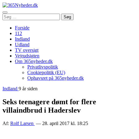
Åbn
Søg
Søg
menu
efter:
Forside
112
Indland
Udland
TV oversigt
Vejrudsigten
Om 365nyheder.dk
Privatlivspolitik
Cookiepolitik (EU)
Ophavsret på 365nyheder.dk
Indland
9 år siden
Seks teenagere dømt for flere
villaindbrud i Haderslev
Af:
Rolf Larsen
— 28. april 2017 kl. 18:25