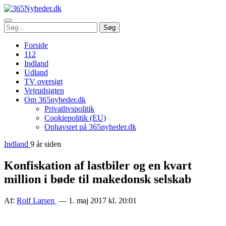
Åbn
Søg
Søg
menu
efter:
Forside
112
Indland
Udland
TV oversigt
Vejrudsigten
Om 365nyheder.dk
Privatlivspolitik
Cookiepolitik (EU)
Ophavsret på 365nyheder.dk
Indland
9 år siden
Konfiskation af lastbiler og en kvart
million i bøde til makedonsk selskab
Af:
Rolf Larsen
— 1. maj 2017 kl. 20:01