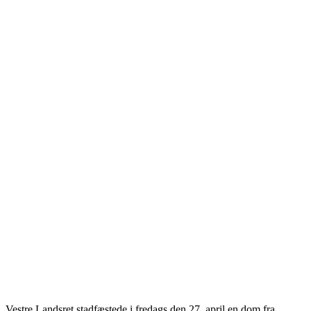
Vestre Landsret stadfæstede i fredags den 27. april en dom fra