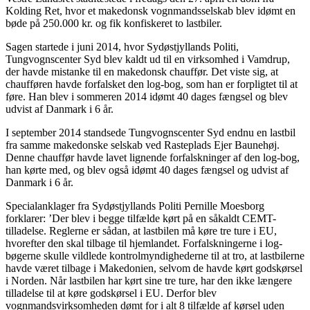
Kolding Ret, hvor et makedonsk vognmandsselskab blev idømt en
bøde på 250.000 kr. og fik konfiskeret to lastbiler.
Sagen startede i juni 2014, hvor Sydøstjyllands Politi,
Tungvognscenter Syd blev kaldt ud til en virksomhed i Vamdrup,
der havde mistanke til en makedonsk chauffør. Det viste sig, at
chaufføren havde forfalsket den log-bog, som han er forpligtet til at
føre. Han blev i sommeren 2014 idømt 40 dages fængsel og blev
udvist af Danmark i 6 år.
I september 2014 standsede Tungvognscenter Syd endnu en lastbil
fra samme makedonske selskab ved Rasteplads Ejer Baunehøj.
Denne chauffør havde lavet lignende forfalskninger af den log-bog,
han kørte med, og blev også idømt 40 dages fængsel og udvist af
Danmark i 6 år.
Specialanklager fra Sydøstjyllands Politi Pernille Moesborg
forklarer: ’Der blev i begge tilfælde kørt på en såkaldt CEMT-
tilladelse. Reglerne er sådan, at lastbilen må køre tre ture i EU,
hvorefter den skal tilbage til hjemlandet. Forfalskningerne i log-
bøgerne skulle vildlede kontrolmyndighederne til at tro, at lastbilerne
havde været tilbage i Makedonien, selvom de havde kørt godskørsel
i Norden. Når lastbilen har kørt sine tre ture, har den ikke længere
tilladelse til at køre godskørsel i EU. Derfor blev
vognmandsvirksomheden dømt for i alt 8 tilfælde af kørsel uden