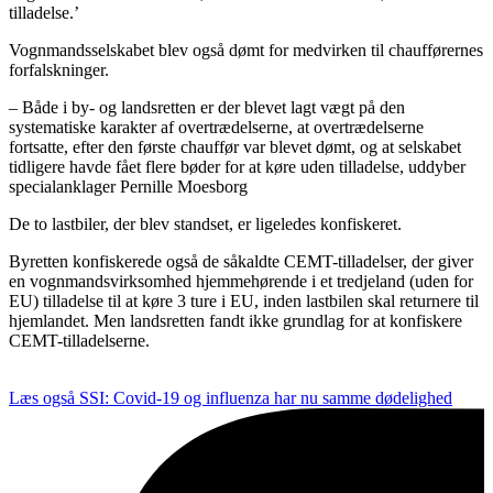
tilladelse.’
Vognmandsselskabet blev også dømt for medvirken til chaufførernes
forfalskninger.
– Både i by- og landsretten er der blevet lagt vægt på den
systematiske karakter af overtrædelserne, at overtrædelserne
fortsatte, efter den første chauffør var blevet dømt, og at selskabet
tidligere havde fået flere bøder for at køre uden tilladelse, uddyber
specialanklager Pernille Moesborg
De to lastbiler, der blev standset, er ligeledes konfiskeret.
Byretten konfiskerede også de såkaldte CEMT-tilladelser, der giver
en vognmandsvirksomhed hjemmehørende i et tredjeland (uden for
EU) tilladelse til at køre 3 ture i EU, inden lastbilen skal returnere til
hjemlandet. Men landsretten fandt ikke grundlag for at konfiskere
CEMT-tilladelserne.
Læs også
SSI: Covid-19 og influenza har nu samme dødelighed