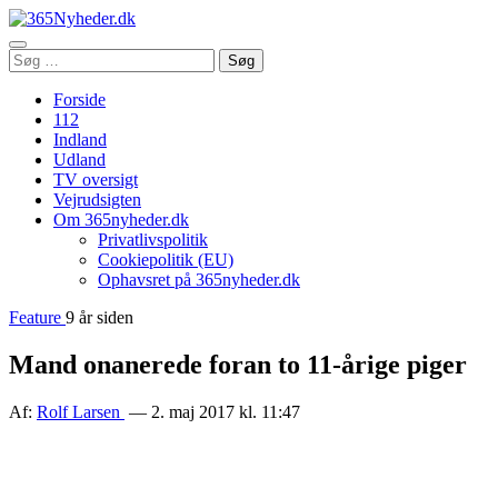
Åbn
Søg
Søg
menu
efter:
Forside
112
Indland
Udland
TV oversigt
Vejrudsigten
Om 365nyheder.dk
Privatlivspolitik
Cookiepolitik (EU)
Ophavsret på 365nyheder.dk
Feature
9 år siden
Mand onanerede foran to 11-årige piger
Af:
Rolf Larsen
— 2. maj 2017 kl. 11:47