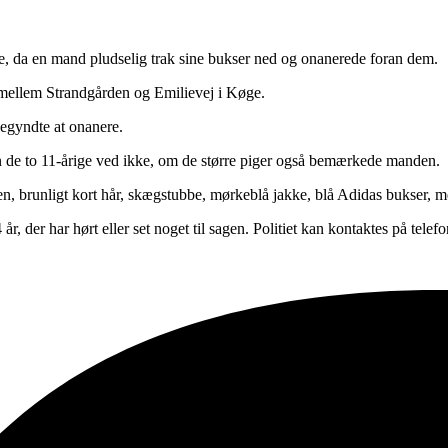
e, da en mand pludselig trak sine bukser ned og onanerede foran dem.
 mellem Strandgården og Emilievej i Køge.
begyndte at onanere.
en de to 11-årige ved ikke, om de større piger også bemærkede manden.
, brunligt kort hår, skægstubbe, mørkeblå jakke, blå Adidas bukser, me
år, der har hørt eller set noget til sagen. Politiet kan kontaktes på telef