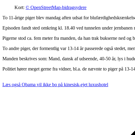
Kort:
© OpenStreetMap-bidragsydere
To 11-årige piger blev mandag aften udsat for blufærdighedskrænkels
Episoden fandt sted omkring kl. 18.40 ved tunnelen under jernbanen
Pigerne stod ca. fem meter fra manden, da han trak bukserne ned og 
To andre piger, der formentlig var 13-14 år passerede også stedet, m
Manden beskrives som: Mand, dansk af udseende, 40-50 år, lys i huden
Politiet hører meget gerne fra vidner, bl.a. de nævnte to piger på 13-14 
Læs også
Obama vil ikke bo på kinesisk-ejet luxushotel