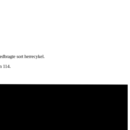
dbragte sort herrecykel.
on 114.