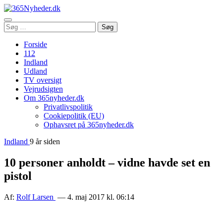
Åbn
Søg
Søg
menu
efter:
Forside
112
Indland
Udland
TV oversigt
Vejrudsigten
Om 365nyheder.dk
Privatlivspolitik
Cookiepolitik (EU)
Ophavsret på 365nyheder.dk
Indland
9 år siden
10 personer anholdt – vidne havde set en
pistol
Af:
Rolf Larsen
— 4. maj 2017 kl. 06:14