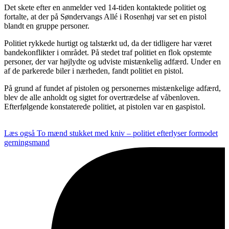
Det skete efter en anmelder ved 14-tiden kontaktede politiet og
fortalte, at der på Søndervangs Allé i Rosenhøj var set en pistol
blandt en gruppe personer.
Politiet rykkede hurtigt og talstærkt ud, da der tidligere har været
bandekonflikter i området. På stedet traf politiet en flok opstemte
personer, der var højlydte og udviste mistænkelig adfærd. Under en
af de parkerede biler i nærheden, fandt politiet en pistol.
På grund af fundet af pistolen og personernes mistænkelige adfærd,
blev de alle anholdt og sigtet for overtrædelse af våbenloven.
Efterfølgende konstaterede politiet, at pistolen var en gaspistol.
Læs også
To mænd stukket med kniv – politiet efterlyser formodet
gerningsmand