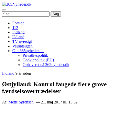
Åbn
Søg
Søg
menu
efter:
Forside
112
Indland
Udland
TV oversigt
Vejrudsigten
Om 365nyheder.dk
Privatlivspolitik
Cookiepolitik (EU)
Ophavsret på 365nyheder.dk
Indland
9 år siden
Østjylland: Kontrol fangede flere grove
færdselsovertrædelser
Af:
Mette Sørensen
— 21. maj 2017 kl. 13:52