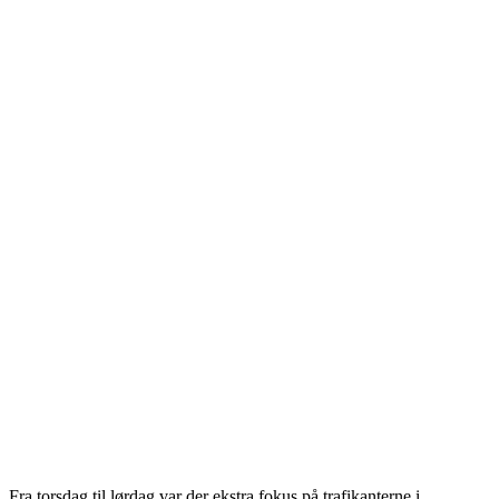
Fra torsdag til lørdag var der ekstra fokus på trafikanterne i