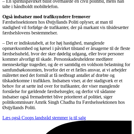
– En spirituspåvirket bilist overhalede en civil politibil, mens han
talte i håndholdt mobiltelefon.
Også indsatser mod trafiksyndere fremover
Færdselssektionen hos Østjyllands Politi oplyser, at man til
stadighed vil forfølge de trafikanter, der på markant vis tilsidesætter
færdselslovens bestemmelser.
– Det er indiskutabelt, at for høj hastighed, manglende
opmærksomhed og kørsel i påvirket tilstand er årsagerne til de fleste
færdselsuheld, hvor der sker dødelig udgang, eller hvor personer
kommer alvorligt til skade. Personskadeuheldene medfører
menneskelige tragedier, og de er samtidig en voldsom belastning for
samfundsøkonomien, hvorfor det er et fælles ansvar, at vi arbejder
målrettet med det formål at få nedbragt antallet af dræbte og
tilskadekomne i trafikken. Indsatsen viser, at der stadigvæk er et
behov for at sætte ind over for trafikanter, der viser manglende
forståelse for gældende færdselsregler, og derfor vil sådanne
indsatser også fremadrettet blive prioriteret af politiet, siger
politikommissær Amrik Singh Chadha fra Færdselssektionen hos
Østjyllands Politi.
Læs også
Coops landsråd stemmer ja til salg