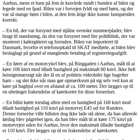
Aarhus, mens et barn på fem år kravlede rundt i bunden af bilen og
legede med en Ipad. Bilen var i forvejen fyldt op med børn, og der
var så mange børn i bilen, at den fem årige ikke kunne fastspændes
korrekt.
– En bil, der var forsynet med stjålne svenske nummerplader, blev
bragt til standsning, da den var forsynet med fire politiblink, der var
monteret i kølergitteret og forruden. Bilen var importeret til
Danmark, hvorfor et telefonopkald til SKAT medførte, at bilen blev
beslaglagt på grund af manglende betaling af registreringsafgift.
– En fører af en motorcykel blev, på Ringgaden i Aarhus, målt til at
køre 106 km/t mod tilladt hastighed på maksimalt 60 km/t. Ikke helt
hensigtsmæssigt når der lå en af politiets videobiler lige bagefter
ham – og slet ikke når man gør opmærksom på sig selv ved kun at
køre på baghjul over en afstand af ca. 100 meter. Der lægges op til
en ubetinget frakendelse af kørekortet for disse forseelser.
– En bilist kørte torsdag aften med en hastighed på 168 km/t mod
tilladt hastighed på 110 km/t på motorvej E45 ud for Randers.
Denne forseelse ville bilisten dog ikke lade stå alene, da han allerede
lørdag blev pågrebet igen, da han blev målt til at køre 175 km/t på
motorvejen uden for Aarhus, hvor den maksimalt tilladte hastighed
er 110 km/t. Der lægges op til en frakendelse af kørekortet.