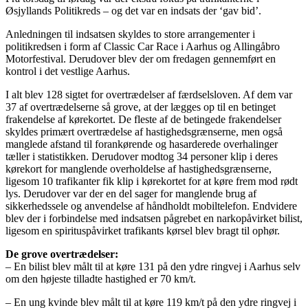
Øsjyllands Politikreds – og det var en indsats der ‘gav bid’.
Anledningen til indsatsen skyldes to store arrangementer i
politikredsen i form af Classic Car Race i Aarhus og Allingåbro
Motorfestival. Derudover blev der om fredagen gennemført en
kontrol i det vestlige Aarhus.
I alt blev 128 sigtet for overtrædelser af færdselsloven. Af dem var
37 af overtrædelserne så grove, at der lægges op til en betinget
frakendelse af kørekortet. De fleste af de betingede frakendelser
skyldes primært overtrædelse af hastighedsgrænserne, men også
manglede afstand til forankørende og hasarderede overhalinger
tæller i statistikken. Derudover modtog 34 personer klip i deres
kørekort for manglende overholdelse af hastighedsgrænserne,
ligesom 10 trafikanter fik klip i kørekortet for at køre frem mod rødt
lys. Derudover var der en del sager for manglende brug af
sikkerhedssele og anvendelse af håndholdt mobiltelefon. Endvidere
blev der i forbindelse med indsatsen pågrebet en narkopåvirket bilist,
ligesom en spirituspåvirket trafikants kørsel blev bragt til ophør.
De grove overtrædelser:
– En bilist blev målt til at køre 131 på den ydre ringvej i Aarhus selv
om den højeste tilladte hastighed er 70 km/t.
– En ung kvinde blev målt til at køre 119 km/t på den ydre ringvej i