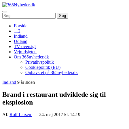
Åbn
Søg
Søg
menu
efter:
Forside
112
Indland
Udland
TV oversigt
Vejrudsigten
Om 365nyheder.dk
Privatlivspolitik
Cookiepolitik (EU)
Ophavsret på 365nyheder.dk
Indland
9 år siden
Brand i restaurant udviklede sig til
eksplosion
Af:
Rolf Larsen
— 24. maj 2017 kl. 14:19