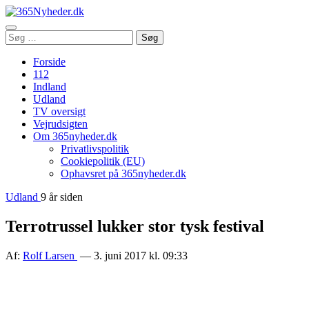
Åbn
Søg
Søg
menu
efter:
Forside
112
Indland
Udland
TV oversigt
Vejrudsigten
Om 365nyheder.dk
Privatlivspolitik
Cookiepolitik (EU)
Ophavsret på 365nyheder.dk
Udland
9 år siden
Terrotrussel lukker stor tysk festival
Af:
Rolf Larsen
— 3. juni 2017 kl. 09:33