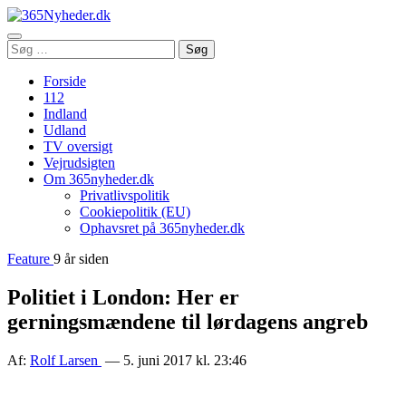
Åbn
Søg
Søg
menu
efter:
Forside
112
Indland
Udland
TV oversigt
Vejrudsigten
Om 365nyheder.dk
Privatlivspolitik
Cookiepolitik (EU)
Ophavsret på 365nyheder.dk
Feature
9 år siden
Politiet i London: Her er
gerningsmændene til lørdagens angreb
Af:
Rolf Larsen
— 5. juni 2017 kl. 23:46