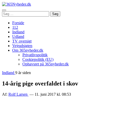
Åbn
Søg
Søg
menu
efter:
Forside
112
Indland
Udland
TV oversigt
Vejrudsigten
Om 365nyheder.dk
Privatlivspolitik
Cookiepolitik (EU)
Ophavsret på 365nyheder.dk
Indland
9 år siden
14-årig pige overfaldet i skov
Af:
Rolf Larsen
— 11. juni 2017 kl. 08:53