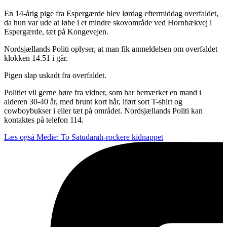
En 14-årig pige fra Espergærde blev lørdag eftermiddag overfaldet,
da hun var ude at løbe i et mindre skovområde ved Hornbækvej i
Espergærde, tæt på Kongevejen.
Nordsjællands Politi oplyser, at man fik anmeldelsen om overfaldet
klokken 14.51 i går.
Pigen slap uskadt fra overfaldet.
Politiet vil gerne høre fra vidner, som har bemærket en mand i
alderen 30-40 år, med brunt kort hår, iført sort T-shirt og
cowboybukser i eller tæt på området. Nordsjællands Politi kan
kontaktes på telefon 114.
Læs også
Medie: To Satudarah-rockere kidnappet