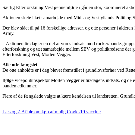
Særlig Efterforskning Vest gennemførte i går en stor, koordineret akti
Aktionen skete i tæt samarbejde med Midt- og Vestjyllands Politi og Sy
Der blev slået til på 16 forskellige adresser, og otte personer i aldere
Army.
– Aktionen tirsdag er en del af vores indsats mod rocker/bande-grupper
efterforskning og tæt samarbejde mellem SEV og politikredsene der gør
Efterforskning Vest, Morten Vegger.
Alle otte fængslet
De otte anholdte er i dag blevet fremstillet i grundlovsforhør ved Rett
Ifølge vicepolitiinspektør Morten Vegger er tirsdagens indsats, og de 
bandemedlemmer.
Flere af de fængslede valgte at kære kendelsen til landsretten. Grund
Læs også
Aftale om køb af mulig Covid-19 vaccine