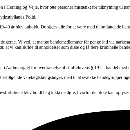
on i Herning og Vejle, hvor otte personer mistænkt for tilknytning til n
døstjyllands Politi.
n 19-49 år blev anholdt. De sigtes alle for at være med til omfattende ha
ingerne. Vi ved, at mange bandemedlemmer får penge ind via narkosalg, o
, at vi kan skride til anholdelser som disse og få flere kriminelle ban
en i Aarhus sigtet for overtrædelse af straffelovens § 191 – handel med n
efterfølgende varetægtsfængslinger, med til at svække bandegrupperingerne
lovsforhørene blev holdt bag lukkede døre, hvorfor der ikke kan oplyses