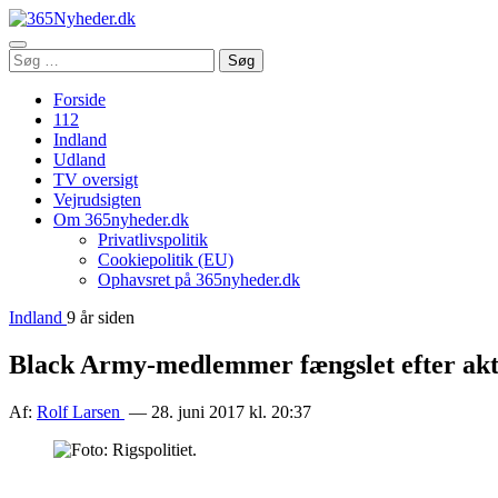
Åbn
Søg
Søg
menu
efter:
Forside
112
Indland
Udland
TV oversigt
Vejrudsigten
Om 365nyheder.dk
Privatlivspolitik
Cookiepolitik (EU)
Ophavsret på 365nyheder.dk
Indland
9 år siden
Black Army-medlemmer fængslet efter akti
Af:
Rolf Larsen
— 28. juni 2017 kl. 20:37