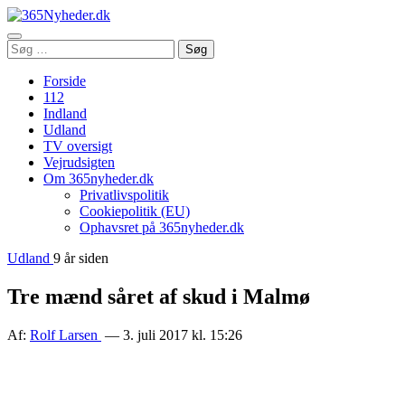
Åbn
Søg
Søg
menu
efter:
Forside
112
Indland
Udland
TV oversigt
Vejrudsigten
Om 365nyheder.dk
Privatlivspolitik
Cookiepolitik (EU)
Ophavsret på 365nyheder.dk
Udland
9 år siden
Tre mænd såret af skud i Malmø
Af:
Rolf Larsen
— 3. juli 2017 kl. 15:26