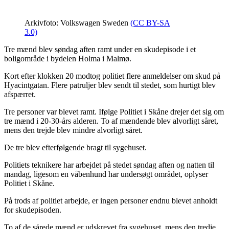
Arkivfoto: Volkswagen Sweden
(CC BY-SA
3.0)
Tre mænd blev søndag aften ramt under en skudepisode i et
boligområde i bydelen Holma i Malmø.
Kort efter klokken 20 modtog politiet flere anmeldelser om skud på
Hyacintgatan. Flere patruljer blev sendt til stedet, som hurtigt blev
afspærret.
Tre personer var blevet ramt. Ifølge Politiet i Skåne drejer det sig om
tre mænd i 20-30-års alderen. To af mændende blev alvorligt såret,
mens den trejde blev mindre alvorligt såret.
De tre blev efterfølgende bragt til sygehuset.
Politiets teknikere har arbejdet på stedet søndag aften og natten til
mandag, ligesom en våbenhund har undersøgt området, oplyser
Politiet i Skåne.
På trods af politiet arbejde, er ingen personer endnu blevet anholdt
for skudepisoden.
To af de sårede mænd er udskrevet fra sygehuset, mens den tredje