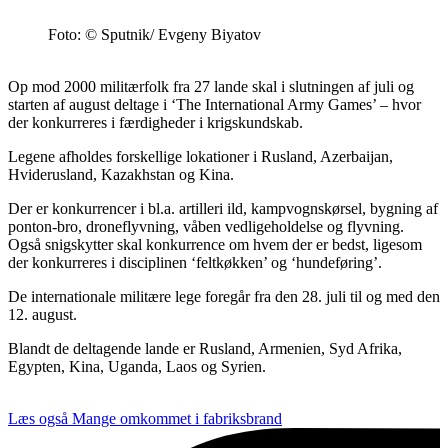
Foto: © Sputnik/ Evgeny Biyatov
Op mod 2000 militærfolk fra 27 lande skal i slutningen af juli og
starten af august deltage i ‘The International Army Games’ – hvor
der konkurreres i færdigheder i krigskundskab.
Legene afholdes forskellige lokationer i Rusland, Azerbaijan,
Hviderusland, Kazakhstan og Kina.
Der er konkurrencer i bl.a. artilleri ild, kampvognskørsel, bygning af
ponton-bro, droneflyvning, våben vedligeholdelse og flyvning.
Også snigskytter skal konkurrence om hvem der er bedst, ligesom
der konkurreres i disciplinen ‘feltkøkken’ og ‘hundeføring’.
De internationale militære lege foregår fra den 28. juli til og med den
12. august.
Blandt de deltagende lande er Rusland, Armenien, Syd Afrika,
Egypten, Kina, Uganda, Laos og Syrien.
Læs også
Mange omkommet i fabriksbrand