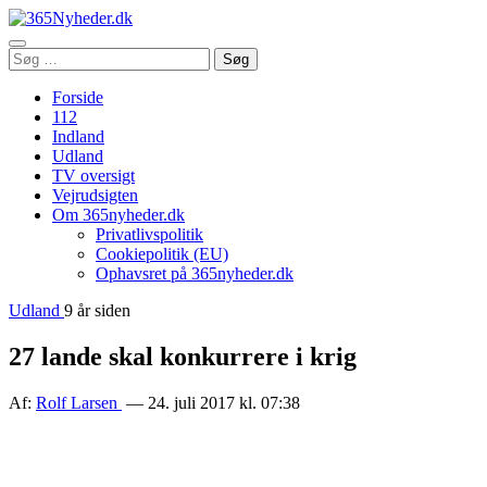
Åbn
Søg
Søg
menu
efter:
Forside
112
Indland
Udland
TV oversigt
Vejrudsigten
Om 365nyheder.dk
Privatlivspolitik
Cookiepolitik (EU)
Ophavsret på 365nyheder.dk
Udland
9 år siden
27 lande skal konkurrere i krig
Af:
Rolf Larsen
— 24. juli 2017 kl. 07:38