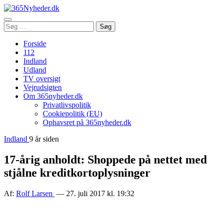
Åbn
Søg
Søg
menu
efter:
Forside
112
Indland
Udland
TV oversigt
Vejrudsigten
Om 365nyheder.dk
Privatlivspolitik
Cookiepolitik (EU)
Ophavsret på 365nyheder.dk
Indland
9 år siden
17-årig anholdt: Shoppede på nettet med
stjålne kreditkortoplysninger
Af:
Rolf Larsen
— 27. juli 2017 kl. 19:32