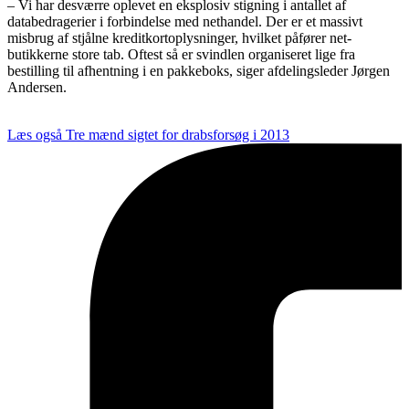
– Vi har desværre oplevet en eksplosiv stigning i antallet af
databedragerier i forbindelse med nethandel. Der er et massivt
misbrug af stjålne kreditkortoplysninger, hvilket påfører net-
butikkerne store tab. Oftest så er svindlen organiseret lige fra
bestilling til afhentning i en pakkeboks, siger afdelingsleder Jørgen
Andersen.
Læs også
Tre mænd sigtet for drabsforsøg i 2013