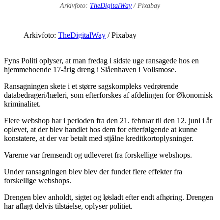
Arkivfoto:
TheDigitalWay
/ Pixabay
Arkivfoto:
TheDigitalWay
/ Pixabay
Fyns Politi oplyser, at man fredag i sidste uge ransagede hos en
hjemmeboende 17-årig dreng i Slåenhaven i Vollsmose.
Ransagningen skete i et større sagskompleks vedrørende
databedrageri/hæleri, som efterforskes af afdelingen for Økonomisk
kriminalitet.
Flere webshop har i perioden fra den 21. februar til den 12. juni i år
oplevet, at der blev handlet hos dem for efterfølgende at kunne
konstatere, at der var betalt med stjålne kreditkortoplysninger.
Varerne var fremsendt og udleveret fra forskellige webshops.
Under ransagningen blev blev der fundet flere effekter fra
forskellige webshops.
Drengen blev anholdt, sigtet og løsladt efter endt afhøring. Drengen
har aflagt delvis tilståelse, oplyser politiet.