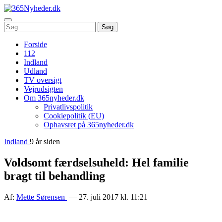
Åbn
Søg
Søg
menu
efter:
Forside
112
Indland
Udland
TV oversigt
Vejrudsigten
Om 365nyheder.dk
Privatlivspolitik
Cookiepolitik (EU)
Ophavsret på 365nyheder.dk
Indland
9 år siden
Voldsomt færdselsuheld: Hel familie
bragt til behandling
Af:
Mette Sørensen
— 27. juli 2017 kl. 11:21