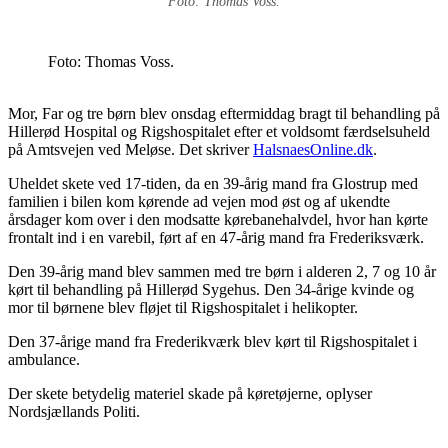
Foto: Thomas Voss.
Foto: Thomas Voss.
Mor, Far og tre børn blev onsdag eftermiddag bragt til behandling på
Hillerød Hospital og Rigshospitalet efter et voldsomt færdselsuheld
på Amtsvejen ved Meløse.
Det skriver
HalsnaesOnline.dk
.
Uheldet skete ved 17-tiden, da en 39-årig mand fra Glostrup med
familien i bilen kom kørende ad vejen mod øst og af ukendte
årsdager kom over i den modsatte kørebanehalvdel, hvor han kørte
frontalt ind i en varebil, ført af en 47-årig mand fra Frederiksværk.
Den 39-årig mand blev sammen med tre børn i alderen 2, 7 og 10 år
kørt til behandling på Hillerød Sygehus. Den 34-årige kvinde og
mor til børnene blev fløjet til Rigshospitalet i helikopter.
Den 37-årige mand fra Frederikværk blev kørt til Rigshospitalet i
ambulance.
Der skete betydelig materiel skade på køretøjerne, oplyser
Nordsjællands Politi.