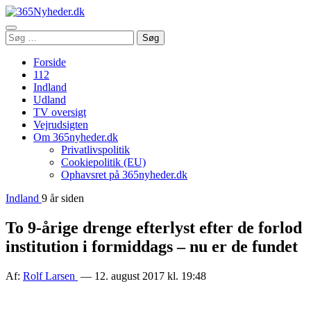
Åbn
Søg
Søg
menu
efter:
Forside
112
Indland
Udland
TV oversigt
Vejrudsigten
Om 365nyheder.dk
Privatlivspolitik
Cookiepolitik (EU)
Ophavsret på 365nyheder.dk
Indland
9 år siden
To 9-årige drenge efterlyst efter de forlod
institution i formiddags – nu er de fundet
Af:
Rolf Larsen
— 12. august 2017 kl. 19:48