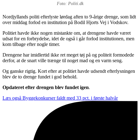
Foto: Politi.dk
Nordjyllands politi efterlyste lørdag aften to 9-årige drenge, som lidt
over middag forlod en institution på Bodil Hjorts Vej i Vodskov.
Politiet havde ikke nogen mistankte om, at drengene havde været
udsat for en forbrydelse, idet de også i går forlod institutionen, men
kom tilbage efter nogle timer.
Drengene har imidlertid ikke ret meget tøj på og politeit formodede
derfor, at de snart ville trænge til noget mad og en varm seng.
Og ganske rigtig. Kort efter at politiet havde udsendt efterlysningen
blev de to drenge fundet i god behold.
Opdateret efter drengen blev fundet igen
.
Læs også
Byggekonkurser faldt med 33 pct. i første halvår