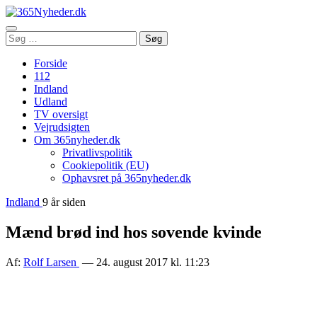
Åbn
Søg
Søg
menu
efter:
Forside
112
Indland
Udland
TV oversigt
Vejrudsigten
Om 365nyheder.dk
Privatlivspolitik
Cookiepolitik (EU)
Ophavsret på 365nyheder.dk
Indland
9 år siden
Mænd brød ind hos sovende kvinde
Af:
Rolf Larsen
— 24. august 2017 kl. 11:23