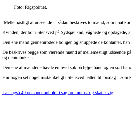
Foto: Rigspolitiet.
‘Mellemøstligt af udseende’ – sådan beskrives to mænd, som i nat kort
Kvinden, der bor i Stensved på Sydsjælland, vågnede og opdagede, a
Den ene mand gennemrodede boligen og snuppede de kontanter, han fa
De beskrives begge som værende mænd af mellemøstligt udseende på 25
og denimbukser.
Den ene af mændene havde en hvid sok på højre hånd og en sort hand
Har nogen set noget mistænkeligt i Stensved natten til torsdag – som k
Læs også
49 personer anholdt i sag om moms- og skattesvig