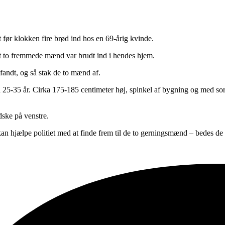
 før klokken fire brød ind hos en 69-årig kvinde.
t to fremmede mænd var brudt ind i hendes hjem.
ndt, og så stak de to mænd af.
-35 år. Cirka 175-185 centimeter høj, spinkel af bygning og med sort 
ske på venstre.
an hjælpe politiet med at finde frem til de to gerningsmænd – bedes de 