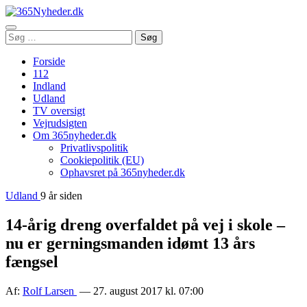
Åbn
Søg
Søg
menu
efter:
Forside
112
Indland
Udland
TV oversigt
Vejrudsigten
Om 365nyheder.dk
Privatlivspolitik
Cookiepolitik (EU)
Ophavsret på 365nyheder.dk
Udland
9 år siden
14-årig dreng overfaldet på vej i skole –
nu er gerningsmanden idømt 13 års
fængsel
Af:
Rolf Larsen
— 27. august 2017 kl. 07:00