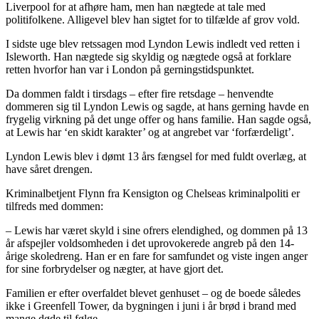
Liverpool for at afhøre ham, men han nægtede at tale med
politifolkene. Alligevel blev han sigtet for to tilfælde af grov vold.
I sidste uge blev retssagen mod Lyndon Lewis indledt ved retten i
Isleworth. Han nægtede sig skyldig og nægtede også at forklare
retten hvorfor han var i London på gerningstidspunktet.
Da dommen faldt i tirsdags – efter fire retsdage – henvendte
dommeren sig til Lyndon Lewis og sagde, at hans gerning havde en
frygelig virkning på det unge offer og hans familie. Han sagde også,
at Lewis har ‘en skidt karakter’ og at angrebet var ‘forfærdeligt’.
Lyndon Lewis blev i dømt 13 års fængsel for med fuldt overlæg, at
have såret drengen.
Kriminalbetjent Flynn fra Kensigton og Chelseas kriminalpoliti er
tilfreds med dommen:
– Lewis har været skyld i sine ofrers elendighed, og dommen på 13
år afspejler voldsomheden i det uprovokerede angreb på den 14-
årige skoledreng. Han er en fare for samfundet og viste ingen anger
for sine forbrydelser og nægter, at have gjort det.
Familien er efter overfaldet blevet genhuset – og de boede således
ikke i Greenfell Tower, da bygningen i juni i år brød i brand med
mange døde til følge.