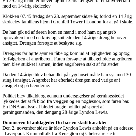
En 29-årig mand er blevet idømt 13 års fængsel for et knivoverfald
mod en 14-årig skoleelev.
Klokken 07.45 fredag den 23. september sidste år, forlod en 14-årig
skoleelev familiens hjem i Grenfell Tower i London for at gå i skole.
Da han gik ud af døren kom en mand i mod ham og angreb
uprovokeret med en kniv og snittede den 14-årige dreng henover
ansigtet. Drengen forsøgte at beskytte sig.
Drengens far hørte sønnen råbe og kom ud af lejligheden og optog
forfølgelsen af angriberen. Faren forsøgte at tilbageholde angriberen,
men blev stukket i armen, inden angriberen stakt af fra stedet.
Da den 14-årige blev behandlet på sygehuset måtte han sys med 30
sting i ansigtet. Angrebet har efterladt drengen med varige ar i
ansigtet og på hænderne.
Politiet blev tilkaldt og gennem undersøgelser på gerningsstedet
lykkedes det at få blod fra væggen og en nøglesnor, som faren bar.
En DNA analyse af blodet bragte politiet på sporet af
gerningsmanden, den dengang 28-årige Lyndon Lewis.
Dommeren til anklagede: Du har en skidt karakter
Den 2. november sidste år blev Lyndon Lewis anholdt på en adresse
i Liverpool. Kriminalfolk fra Kensigton og Chelsea rejste til