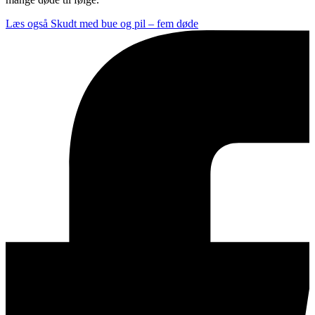
Læs også
Skudt med bue og pil – fem døde