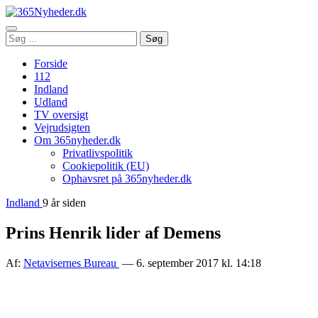
Åbn
Søg
Søg
menu
efter:
Forside
112
Indland
Udland
TV oversigt
Vejrudsigten
Om 365nyheder.dk
Privatlivspolitik
Cookiepolitik (EU)
Ophavsret på 365nyheder.dk
Indland
9 år siden
Prins Henrik lider af Demens
Af:
Netavisernes Bureau
— 6. september 2017 kl. 14:18