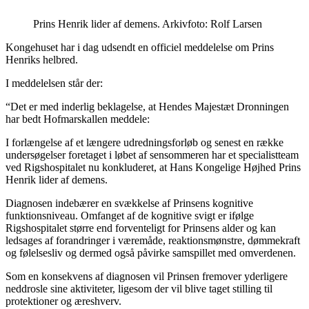
Prins Henrik lider af demens. Arkivfoto: Rolf Larsen
Kongehuset har i dag udsendt en officiel meddelelse om Prins
Henriks helbred.
I meddelelsen står der:
“Det er med inderlig beklagelse, at Hendes Majestæt Dronningen
har bedt Hofmarskallen meddele:
I forlængelse af et længere udredningsforløb og senest en række
undersøgelser foretaget i løbet af sensommeren har et specialistteam
ved Rigshospitalet nu konkluderet, at Hans Kongelige Højhed Prins
Henrik lider af demens.
Diagnosen indebærer en svækkelse af Prinsens kognitive
funktionsniveau. Omfanget af de kognitive svigt er ifølge
Rigshospitalet større end forventeligt for Prinsens alder og kan
ledsages af forandringer i væremåde, reaktionsmønstre, dømmekraft
og følelsesliv og dermed også påvirke samspillet med omverdenen.
Som en konsekvens af diagnosen vil Prinsen fremover yderligere
neddrosle sine aktiviteter, ligesom der vil blive taget stilling til
protektioner og æreshverv.