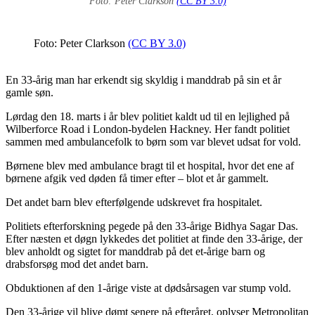
Foto: Peter Clarkson
(CC BY 3.0)
Foto: Peter Clarkson
(CC BY 3.0)
En 33-årig man har erkendt sig skyldig i manddrab på sin et år
gamle søn.
Lørdag den 18. marts i år blev politiet kaldt ud til en lejlighed på
Wilberforce Road i London-bydelen Hackney. Her fandt politiet
sammen med ambulancefolk to børn som var blevet udsat for vold.
Børnene blev med ambulance bragt til et hospital, hvor det ene af
børnene afgik ved døden få timer efter – blot et år gammelt.
Det andet barn blev efterfølgende udskrevet fra hospitalet.
Politiets efterforskning pegede på den 33-årige Bidhya Sagar Das.
Efter næsten et døgn lykkedes det politiet at finde den 33-årige, der
blev anholdt og sigtet for manddrab på det et-årige barn og
drabsforsøg mod det andet barn.
Obduktionen af den 1-årige viste at dødsårsagen var stump vold.
Den 33-årige vil blive dømt senere på efteråret, oplyser Metropolitan