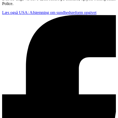
Police.
Læs også
USA: Afstemning om sundhedsreform opgivet