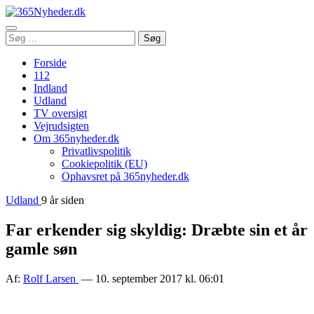
Åbn
Søg
Søg
menu
efter:
Forside
112
Indland
Udland
TV oversigt
Vejrudsigten
Om 365nyheder.dk
Privatlivspolitik
Cookiepolitik (EU)
Ophavsret på 365nyheder.dk
Udland
9 år siden
Far erkender sig skyldig: Dræbte sin et år
gamle søn
Af:
Rolf Larsen
— 10. september 2017 kl. 06:01