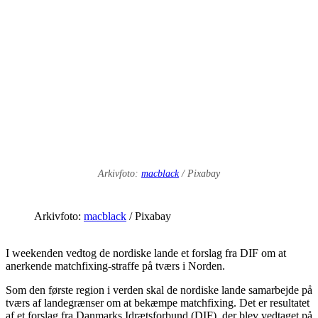
Arkivfoto:
macblack
/ Pixabay
Arkivfoto:
macblack
/ Pixabay
I weekenden vedtog de nordiske lande et forslag fra DIF om at
anerkende matchfixing-straffe på tværs i Norden.
Som den første region i verden skal de nordiske lande samarbejde på
tværs af landegrænser om at bekæmpe matchfixing. Det er resultatet
af et forslag fra Danmarks Idrætsforbund (DIF), der blev vedtaget på