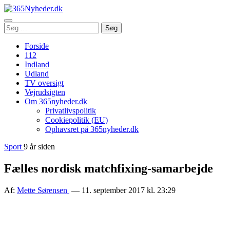
Åbn
Søg
Søg
menu
efter:
Forside
112
Indland
Udland
TV oversigt
Vejrudsigten
Om 365nyheder.dk
Privatlivspolitik
Cookiepolitik (EU)
Ophavsret på 365nyheder.dk
Sport
9 år siden
Fælles nordisk matchfixing-samarbejde
Af:
Mette Sørensen
— 11. september 2017 kl. 23:29