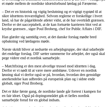
et møde mellem de nordiske idrætsforbund lørdag på Færøerne.
– Det er en historisk og vigtig beslutning og et vigtigt rygstød til at
sikre idrættens troværdighed. Selvom reglerne er forskellige i hvert
land, så har de pågældende atleter vidst, at de har overtrådt grænsen.
Derfor er det uacceptabelt, at de kan fortsætte karrieren blot ved at
krydse grænsen , siger Poul Broberg, chef for Public Affairs i DIF.
Han glæder sig samtidig over, at det danske forslag mødte bred
opbakning ved lørdagens møde.
Næste skridt bliver at nedsætte en arbejdsgruppe, der skal udarbejde
det endelige forslag. DIF sætter rammerne for arbejdet, der også skal
pege videre end et nordisk samarbejde.
– Matchfixing er den mest alvorlige trussel mod idrætten i dag.
Derfor er vi nødt til at være mere ambitiøse. Udover en nordisk
løsning skal vi derfor også se på, hvordan, hvordan den gensidige
anerkendelse kan udbredes på europæisk plan og i sidste ende
globalt, siger Poul Broberg.
Det er ikke første gang, de nordiske lande går forrest i kampen for
en fair idræt. Også på dopingområdet gik et fælles nordisk
samarbejde forud for en global indsats.