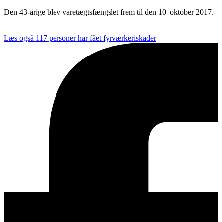
Den 43-årige blev varetægtsfængslet frem til den 10. oktober 2017.
Læs også
117 personer har fået fyrværkeriskader