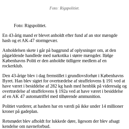
Foto: Rigspolitiet.
Foto: Rigspolitiet.
En 43-årig mand er blevet anholdt efter fund af an stor mængde
hash og et AK-47 stormgevær.
Anholdelsen skete i går på baggrund af oplysninger om, at den
pågældende handlede med narkotika i større mængder. Ifølge
Københavns Politi er den anholdte tidligere medlem af en
rockerklub.
Den 43-årige blev i dag fremstillet i grundlovsforhør i Københavns
Byret. Han blev sigtet for overtrædelse af straffelovens § 191 ved at
have været i besiddelse af 282 kg hash med henblik på videresalg og
overtrædelse af straffelovens § 192a ved at have været i besiddelse
af en AK 47 automatriffel med tilhørende ammunition.
Politiet vurderer, at hashen har en værdi på ikke under 14 millioner
kroner på gadeplan.
Retsmødet blev afholdt for lukkede døre, ligesom der blev afsagt
kendelse om navneforbud.