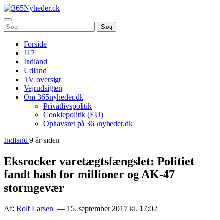
Åbn
Søg
Søg
menu
efter:
Forside
112
Indland
Udland
TV oversigt
Vejrudsigten
Om 365nyheder.dk
Privatlivspolitik
Cookiepolitik (EU)
Ophavsret på 365nyheder.dk
Indland
9 år siden
Eksrocker varetægtsfængslet: Politiet
fandt hash for millioner og AK-47
stormgevær
Af:
Rolf Larsen
— 15. september 2017 kl. 17:02