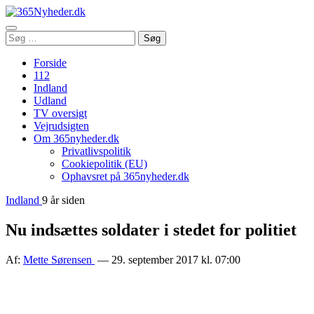
Åbn
Søg
Søg
menu
efter:
Forside
112
Indland
Udland
TV oversigt
Vejrudsigten
Om 365nyheder.dk
Privatlivspolitik
Cookiepolitik (EU)
Ophavsret på 365nyheder.dk
Indland
9 år siden
Nu indsættes soldater i stedet for politiet
Af:
Mette Sørensen
— 29. september 2017 kl. 07:00