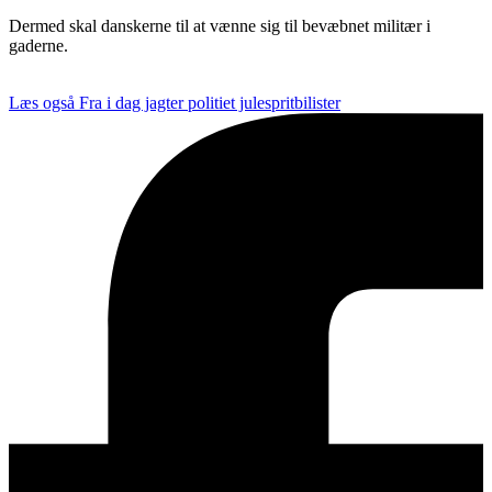
Dermed skal danskerne til at vænne sig til bevæbnet militær i
gaderne.
Læs også
Fra i dag jagter politiet julespritbilister