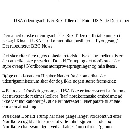
USA udenrigsminister Rex Tillerson. Foto: US State Departmen
Den amerikanske udenrigsminister Rex Tillerson fortalte under et
besøg i Kina, at USA har ‘kommunikationslinjer til Pyongyang’.
Det rapporterer BBC News.
Det sker efter flere ugers ophedet retorisk udveksling mellem, især
den amerikanske præsident Donald Trump og det nordkoreanske
styre ovenpå Nordkoreas atomprøvesprægninger og missiltests.
Ifølge en talsmanden Heather Nauert fra det amerikanske
udenrigsministerium sker der dog ikke nogen større fremskridt:
– På trods af forsikringer om, at USA ikke er interesseret i at fremme
det nuværende regimes kollaps [har] nordkoreanske embedsmænd
ikke vist indikationer på, at de er interesset i, eller parate til at tale
om atomafrustning.
Præsident Donald Trump har flere gange langet voldsomt ud efter
Nordkorea og bl.a. truet med at ville ’tilintegørere’ landet og
Nordkorea har svaret igen ved at kalde Trump for en ‘gammel