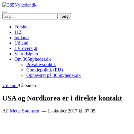
Åbn
Søg
Søg
menu
efter:
Forside
112
Indland
Udland
TV oversigt
Vejrudsigten
Om 365nyheder.dk
Privatlivspolitik
Cookiepolitik (EU)
Ophavsret på 365nyheder.dk
Udland
9 år siden
USA og Nordkorea er i direkte kontakt
Af:
Mette Sørensen
— 1. oktober 2017 kl. 07:05