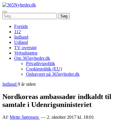
Åbn
Søg
Søg
menu
efter:
Forside
112
Indland
Udland
TV oversigt
Vejrudsigten
Om 365nyheder.dk
Privatlivspolitik
Cookiepolitik (EU)
Ophavsret på 365nyheder.dk
Indland
9 år siden
Nordkoreas ambassadør indkaldt til
samtale i Udenrigsministeriet
Af:
Mette Sørensen
— 2. oktober 2017 kl. 18:01