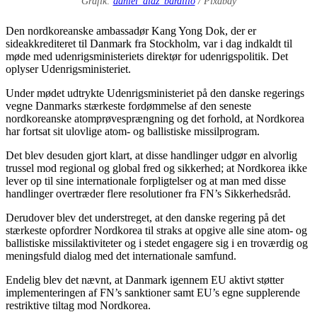
Grafik:
daniel_diaz_bardillo
/ Pixabay
Den nordkoreanske ambassadør Kang Yong Dok, der er
sideakkrediteret til Danmark fra Stockholm, var i dag indkaldt til
møde med udenrigsministeriets direktør for udenrigspolitik.
Det
oplyser Udenrigsministeriet.
Under mødet udtrykte Udenrigsministeriet på den danske regerings
vegne Danmarks stærkeste fordømmelse af den seneste
nordkoreanske atomprøvesprængning og det forhold, at Nordkorea
har fortsat sit ulovlige atom- og ballistiske missilprogram.
Det blev desuden gjort klart, at disse handlinger udgør en alvorlig
trussel mod regional og global fred og sikkerhed; at Nordkorea ikke
lever op til sine internationale forpligtelser og at man med disse
handlinger overtræder flere resolutioner fra FN’s Sikkerhedsråd.
Derudover blev det understreget, at den danske regering på det
stærkeste opfordrer Nordkorea til straks at opgive alle sine atom- og
ballistiske missilaktiviteter og i stedet engagere sig i en troværdig og
meningsfuld dialog med det internationale samfund.
Endelig blev det nævnt, at Danmark igennem EU aktivt støtter
implementeringen af FN’s sanktioner samt EU’s egne supplerende
restriktive tiltag mod Nordkorea.