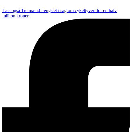
Læs også
Tre mænd fængslet i sag om cykeltyveri for en halv
million kroner