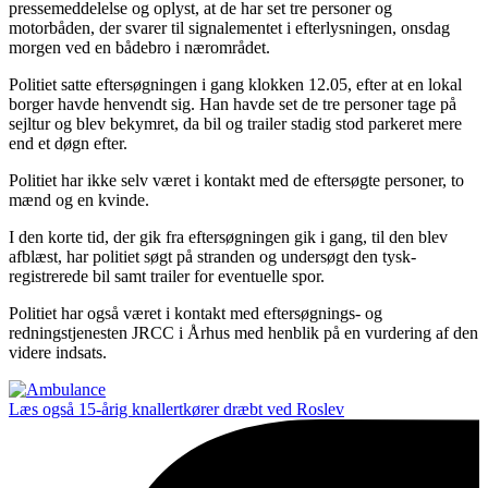
pressemeddelelse og oplyst, at de har set tre personer og
motorbåden, der svarer til signalementet i efterlysningen, onsdag
morgen ved en bådebro i nærområdet.
Politiet satte eftersøgningen i gang klokken 12.05, efter at en lokal
borger havde henvendt sig. Han havde set de tre personer tage på
sejltur og blev bekymret, da bil og trailer stadig stod parkeret mere
end et døgn efter.
Politiet har ikke selv været i kontakt med de eftersøgte personer, to
mænd og en kvinde.
I den korte tid, der gik fra eftersøgningen gik i gang, til den blev
afblæst, har politiet søgt på stranden og undersøgt den tysk-
registrerede bil samt trailer for eventuelle spor.
Politiet har også været i kontakt med eftersøgnings- og
redningstjenesten JRCC i Århus med henblik på en vurdering af den
videre indsats.
Læs også
15-årig knallertkører dræbt ved Roslev