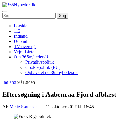
Åbn
Søg
Søg
menu
efter:
Forside
112
Indland
Udland
TV oversigt
Vejrudsigten
Om 365nyheder.dk
Privatlivspolitik
Cookiepolitik (EU)
Ophavsret på 365nyheder.dk
Indland
9 år siden
Eftersøgning i Aabenraa Fjord afblæst
Af:
Mette Sørensen
— 11. oktober 2017 kl. 16:45