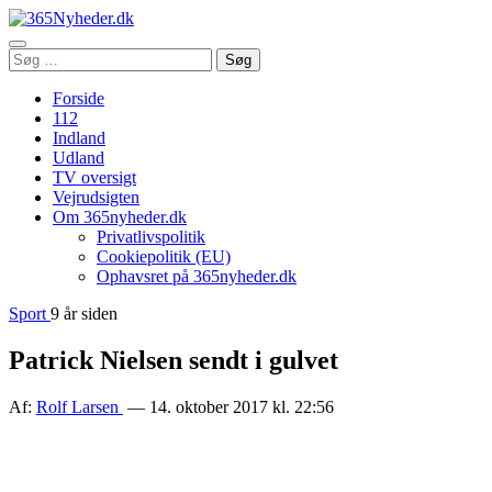
Åbn
Søg
Søg
menu
efter:
Forside
112
Indland
Udland
TV oversigt
Vejrudsigten
Om 365nyheder.dk
Privatlivspolitik
Cookiepolitik (EU)
Ophavsret på 365nyheder.dk
Sport
9 år siden
Patrick Nielsen sendt i gulvet
Af:
Rolf Larsen
— 14. oktober 2017 kl. 22:56