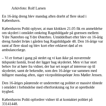
Arkivfoto: Rolf Larsen
En 16-årig dreng blev mandag aften dræbt af flere skud i
København.
Københavns Politi oplyser, at man klokken 21.05 fik en anmeldelse
om skyderi i området omkring Ragnhildgade på grænsen mellem
Ydre Nørrebro og Ydre Østerbro. Umiddelbart efter blev en 16-årig
dreng fundet livløs i gården bag Ragnhildgade 48. Den 16-årige var
ramt af flere skud og blev kort efter erklæret død af en
ambulancelæge.
– Vi er fortsat i gang på stedet og vi kan ikke på nuværende
tidspunkt fastslå, hvad der ligger bag skyderiet. Men vi har stort
behov for at høre fra vidner, der har set noget af interesse op til
skyderiet, samt de bekendte, som den 16-årige var sammen med
tidligere mandag aften, siger vicepolitiinspektør Jens Møller Jensen.
Den 16-åriges pårørende er underrettet og politiet er massivt tilstede
i området i forbindelse med efterforskning og for at opretholde
tryghed.
Københavns Politi opfordrer vidner til at kontaktet politiet på
33141448.