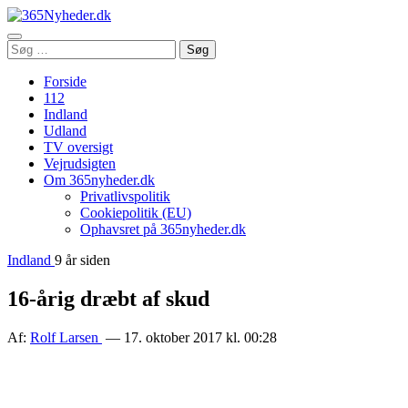
Åbn
Søg
Søg
menu
efter:
Forside
112
Indland
Udland
TV oversigt
Vejrudsigten
Om 365nyheder.dk
Privatlivspolitik
Cookiepolitik (EU)
Ophavsret på 365nyheder.dk
Indland
9 år siden
16-årig dræbt af skud
Af:
Rolf Larsen
— 17. oktober 2017 kl. 00:28