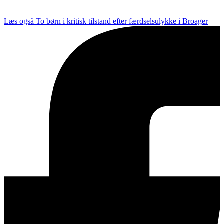
Læs også
To børn i kritisk tilstand efter færdselsulykke i Broager