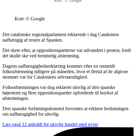
Kort: © Google
Kort: © Google
Det catalonske regionalparlament erklærede i dag Catalonien
uafhængig af resten af Spanien.
Det skete efter, at oppositionspartierne var udvandret i protest, fordi
det skulle ske ved hemmelig afstemning.
Dagens uafhængighedserklæring kommer efter en omstridt
folkeafstemning tidligere på måneden, hvor et flertal af de afgivne
stemmer var for Cataloniens selvstændighed.
Folkeafstemningen var dog erklæret ulovlig af den spanske
højesteret og flere oppositionspartier opfordrede til boykot af
afstemningen.
Den spanske forfatningsdomstol forventes at erklære beslutningen
om uafhængighed for ulovlig.
Læs også
12 anholdt for ulovlig handel med nyrer