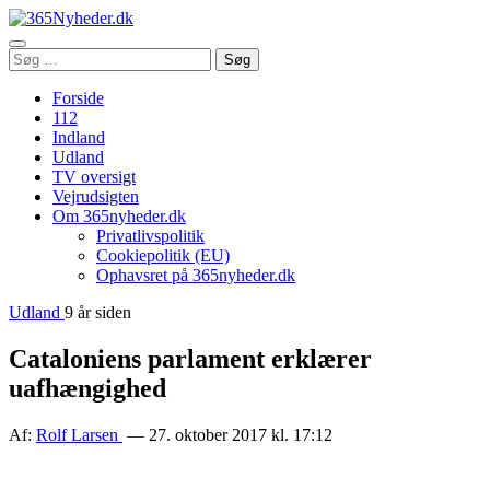
Åbn
Søg
Søg
menu
efter:
Forside
112
Indland
Udland
TV oversigt
Vejrudsigten
Om 365nyheder.dk
Privatlivspolitik
Cookiepolitik (EU)
Ophavsret på 365nyheder.dk
Udland
9 år siden
Cataloniens parlament erklærer
uafhængighed
Af:
Rolf Larsen
— 27. oktober 2017 kl. 17:12