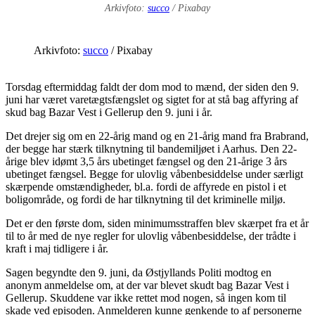
Arkivfoto:
succo
/ Pixabay
Arkivfoto:
succo
/ Pixabay
Torsdag eftermiddag faldt der dom mod to mænd, der siden den 9.
juni har været varetægtsfængslet og sigtet for at stå bag affyring af
skud bag Bazar Vest i Gellerup den 9. juni i år.
Det drejer sig om en 22-årig mand og en 21-årig mand fra Brabrand,
der begge har stærk tilknytning til bandemiljøet i Aarhus. Den 22-
årige blev idømt 3,5 års ubetinget fængsel og den 21-årige 3 års
ubetinget fængsel. Begge for ulovlig våbenbesiddelse under særligt
skærpende omstændigheder, bl.a. fordi de affyrede en pistol i et
boligområde, og fordi de har tilknytning til det kriminelle miljø.
Det er den første dom, siden minimumsstraffen blev skærpet fra et år
til to år med de nye regler for ulovlig våbenbesiddelse, der trådte i
kraft i maj tidligere i år.
Sagen begyndte den 9. juni, da Østjyllands Politi modtog en
anonym anmeldelse om, at der var blevet skudt bag Bazar Vest i
Gellerup. Skuddene var ikke rettet mod nogen, så ingen kom til
skade ved episoden. Anmelderen kunne genkende to af personerne