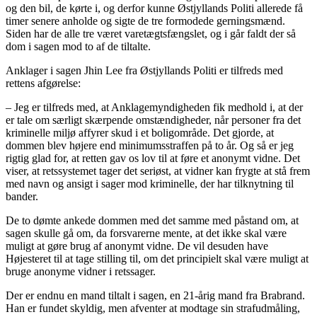
og den bil, de kørte i, og derfor kunne Østjyllands Politi allerede få
timer senere anholde og sigte de tre formodede gerningsmænd.
Siden har de alle tre været varetægtsfængslet, og i går faldt der så
dom i sagen mod to af de tiltalte.
Anklager i sagen Jhin Lee fra Østjyllands Politi er tilfreds med
rettens afgørelse:
– Jeg er tilfreds med, at Anklagemyndigheden fik medhold i, at der
er tale om særligt skærpende omstændigheder, når personer fra det
kriminelle miljø affyrer skud i et boligområde. Det gjorde, at
dommen blev højere end minimumsstraffen på to år. Og så er jeg
rigtig glad for, at retten gav os lov til at føre et anonymt vidne. Det
viser, at retssystemet tager det seriøst, at vidner kan frygte at stå frem
med navn og ansigt i sager mod kriminelle, der har tilknytning til
bander.
De to dømte ankede dommen med det samme med påstand om, at
sagen skulle gå om, da forsvarerne mente, at det ikke skal være
muligt at gøre brug af anonymt vidne. De vil desuden have
Højesteret til at tage stilling til, om det principielt skal være muligt at
bruge anonyme vidner i retssager.
Der er endnu en mand tiltalt i sagen, en 21-årig mand fra Brabrand.
Han er fundet skyldig, men afventer at modtage sin strafudmåling,