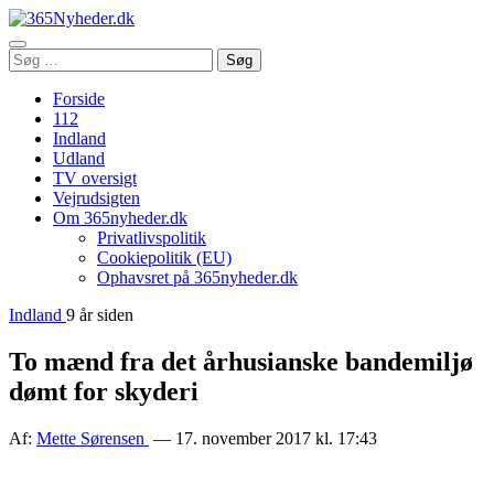
Åbn
Søg
Søg
menu
efter:
Forside
112
Indland
Udland
TV oversigt
Vejrudsigten
Om 365nyheder.dk
Privatlivspolitik
Cookiepolitik (EU)
Ophavsret på 365nyheder.dk
Indland
9 år siden
To mænd fra det århusianske bandemiljø
dømt for skyderi
Af:
Mette Sørensen
— 17. november 2017 kl. 17:43