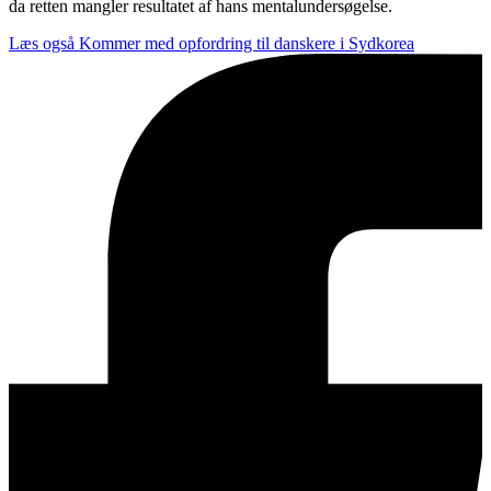
da retten mangler resultatet af hans mentalundersøgelse.
Læs også
Kommer med opfordring til danskere i Sydkorea