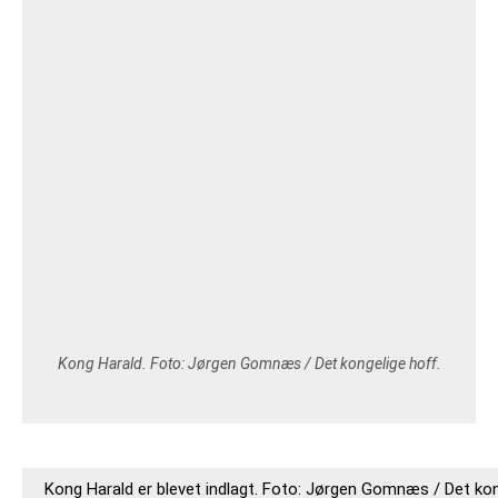
VEJRUDSIGTEN
OM 365NYHEDER.DK
PRIVATLIVSPOLITIK
COOKIEPOLITIK (EU)
OPHAVSRET PÅ 365NYHEDER.DK
Kong Harald. Foto: Jørgen Gomnæs / Det kongelige hoff.
Kong Harald er blevet indlagt. Foto: Jørgen Gomnæs / Det kon