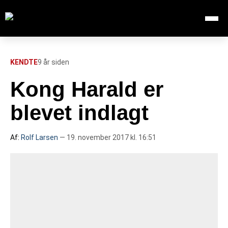
Åbn me
Søg efter:
SØG
KENDTE
9 år siden
Kong Harald er
FORSIDE
blevet indlagt
112
Af:
Rolf Larsen
— 19. november 2017 kl. 16:51
INDLAND
UDLAND
TV OVERSIGT