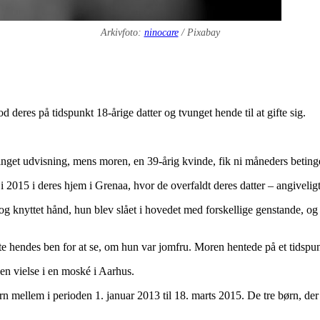
Arkivfoto:
ninocare
/ Pixabay
d deres på tidspunkt 18-årige datter og tvunget hende til at gifte sig.
tinget udvisning, mens moren, en 39-årig kvinde, fik ni måneders beting
 2015 i deres hjem i Grenaa, hvor de overfaldt deres datter – angiveligt
og knyttet hånd, hun blev slået i hovedet med forskellige genstande, og
dte hendes ben for at se, om hun var jomfru. Moren hentede på et tidspunk
en vielse i en moské i Aarhus.
rn mellem i perioden 1. januar 2013 til 18. marts 2015. De tre børn, der 