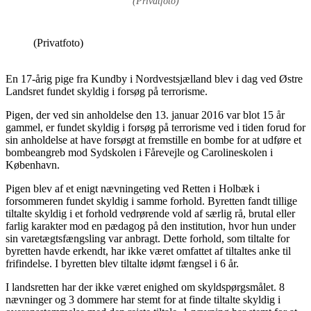
(Privatfoto)
(Privatfoto)
En 17-årig pige fra Kundby i Nordvestsjælland blev i dag ved Østre
Landsret fundet skyldig i forsøg på terrorisme.
Pigen, der ved sin anholdelse den 13. januar 2016 var blot 15 år
gammel, er fundet skyldig i forsøg på terrorisme ved i tiden forud for
sin anholdelse at have forsøgt at fremstille en bombe for at udføre et
bombeangreb mod Sydskolen i Fårevejle og Carolineskolen i
København.
Pigen blev af et enigt nævningeting ved Retten i Holbæk i
forsommeren fundet skyldig i samme forhold. Byretten fandt tillige
tiltalte skyldig i et forhold vedrørende vold af særlig rå, brutal eller
farlig karakter mod en pædagog på den institution, hvor hun under
sin varetægtsfængsling var anbragt. Dette forhold, som tiltalte for
byretten havde erkendt, har ikke været omfattet af tiltaltes anke til
frifindelse. I byretten blev tiltalte idømt fængsel i 6 år.
I landsretten har der ikke været enighed om skyldspørgsmålet. 8
nævninger og 3 dommere har stemt for at finde tiltalte skyldig i