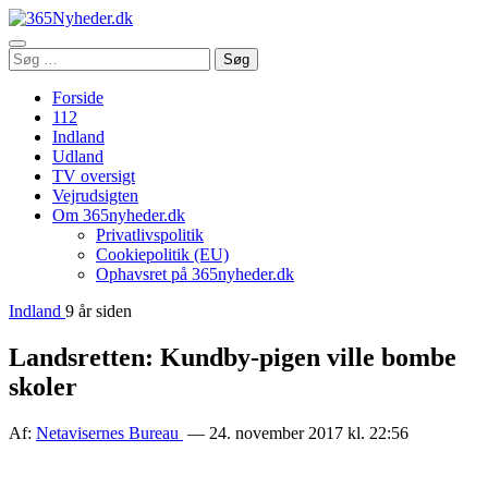
Åbn
Søg
Søg
menu
efter:
Forside
112
Indland
Udland
TV oversigt
Vejrudsigten
Om 365nyheder.dk
Privatlivspolitik
Cookiepolitik (EU)
Ophavsret på 365nyheder.dk
Indland
9 år siden
Landsretten: Kundby-pigen ville bombe
skoler
Af:
Netavisernes Bureau
— 24. november 2017 kl. 22:56