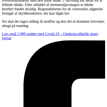
overensstemmelse med den rejste tiltale. 1 nævning har stemt for at
frifinde tiltalte. Efter udfaldet af stemmeafgivningen er tiltalte
herefter fundet skyldig. Begrundelserne for de voterendes afgørelse
fremgår af skyldkendelsen, der kan tilgås her.
Nu skal der tages stilling til straffen og den del af dommen forventes
afsagt på mandag.
Læs også
5.989 smittet med Covid-19 – Omikron-tilfælde stiger
fortsat